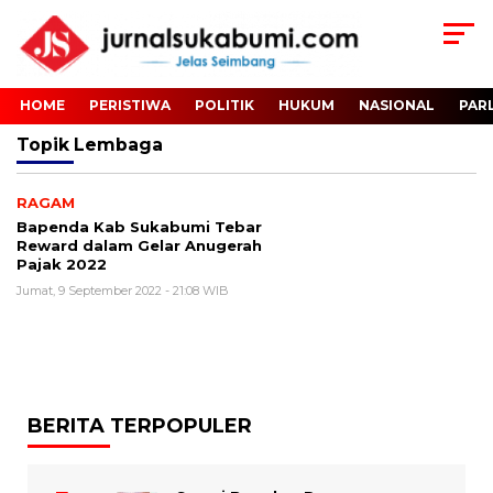
HOME
PERISTIWA
POLITIK
HUKUM
NASIONAL
PAR
Topik
Lembaga
RAGAM
Bapenda Kab Sukabumi Tebar
Reward dalam Gelar Anugerah
Pajak 2022
Jumat, 9 September 2022 - 21:08 WIB
BERITA TERPOPULER