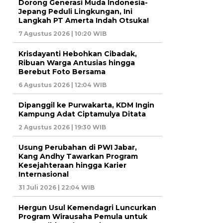
Dorong Generasi Muda Indonesia-
Jepang Peduli Lingkungan, Ini
Langkah PT Amerta Indah Otsuka!
7 Agustus 2026 | 10:20 WIB
Krisdayanti Hebohkan Cibadak,
Ribuan Warga Antusias hingga
Berebut Foto Bersama
6 Agustus 2026 | 12:04 WIB
Dipanggil ke Purwakarta, KDM Ingin
Kampung Adat Ciptamulya Ditata
2 Agustus 2026 | 19:30 WIB
Usung Perubahan di PWI Jabar,
Kang Andhy Tawarkan Program
Kesejahteraan hingga Karier
Internasional
31 Juli 2026 | 22:04 WIB
Hergun Usul Kemendagri Luncurkan
Program Wirausaha Pemula untuk