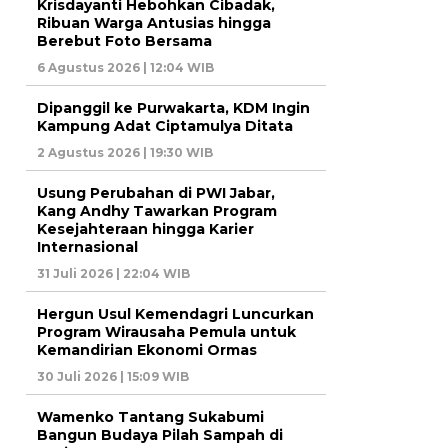
Krisdayanti Hebohkan Cibadak,
Ribuan Warga Antusias hingga
Berebut Foto Bersama
6 Agustus 2026 | 12:04 WIB
Dipanggil ke Purwakarta, KDM Ingin
Kampung Adat Ciptamulya Ditata
2 Agustus 2026 | 19:30 WIB
Usung Perubahan di PWI Jabar,
Kang Andhy Tawarkan Program
Kesejahteraan hingga Karier
Internasional
31 Juli 2026 | 22:04 WIB
Hergun Usul Kemendagri Luncurkan
Program Wirausaha Pemula untuk
Kemandirian Ekonomi Ormas
30 Juli 2026 | 15:09 WIB
Wamenko Tantang Sukabumi
Bangun Budaya Pilah Sampah di