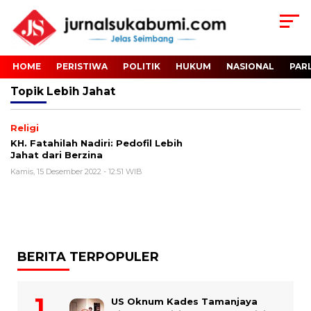
HOME
PERISTIWA
POLITIK
HUKUM
NASIONAL
PAR
Topik
Lebih Jahat
Religi
KH. Fatahilah Nadiri: Pedofil Lebih
Jahat dari Berzina
Kamis, 15 Desember 2022 - 12:51 WIB
BERITA TERPOPULER
US Oknum Kades Tamanjaya