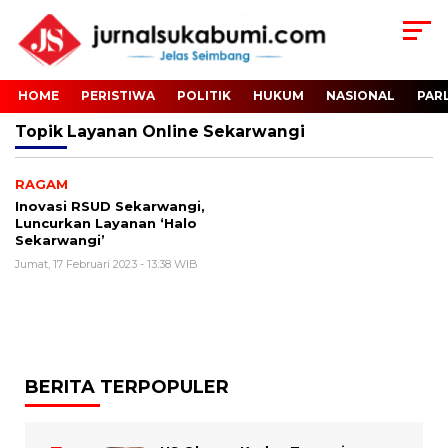
HOME
PERISTIWA
POLITIK
HUKUM
NASIONAL
PAR
Topik
Layanan Online Sekarwangi
RAGAM
Inovasi RSUD Sekarwangi,
Luncurkan Layanan ‘Halo
Sekarwangi’
Jumat, 17 Februari 2023 - 13:38 WIB
BERITA TERPOPULER