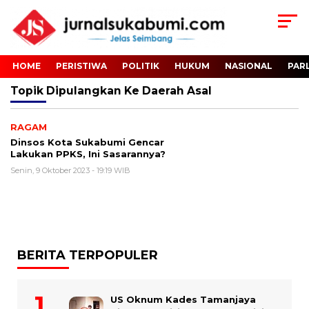
HOME
PERISTIWA
POLITIK
HUKUM
NASIONAL
PAR
Topik
Dipulangkan Ke Daerah Asal
RAGAM
Dinsos Kota Sukabumi Gencar
Lakukan PPKS, Ini Sasarannya?
Senin, 9 Oktober 2023 - 19:19 WIB
BERITA TERPOPULER
US Oknum Kades Tamanjaya