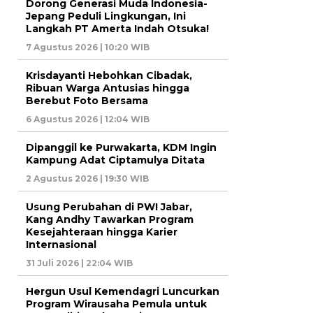
Dorong Generasi Muda Indonesia-
Jepang Peduli Lingkungan, Ini
Langkah PT Amerta Indah Otsuka!
7 Agustus 2026 | 10:20 WIB
Krisdayanti Hebohkan Cibadak,
Ribuan Warga Antusias hingga
Berebut Foto Bersama
6 Agustus 2026 | 12:04 WIB
Dipanggil ke Purwakarta, KDM Ingin
Kampung Adat Ciptamulya Ditata
2 Agustus 2026 | 19:30 WIB
Usung Perubahan di PWI Jabar,
Kang Andhy Tawarkan Program
Kesejahteraan hingga Karier
Internasional
31 Juli 2026 | 22:04 WIB
Hergun Usul Kemendagri Luncurkan
Program Wirausaha Pemula untuk