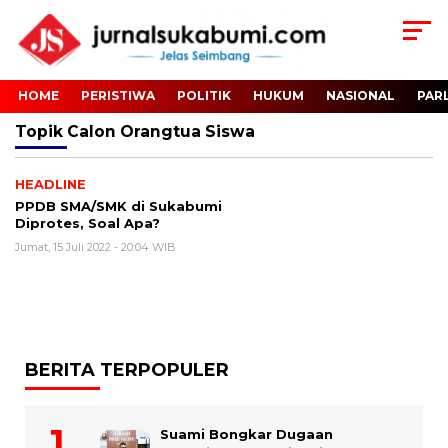
HOME
PERISTIWA
POLITIK
HUKUM
NASIONAL
PAR
Topik
Calon Orangtua Siswa
HEADLINE
PPDB SMA/SMK di Sukabumi
Diprotes, Soal Apa?
Jumat, 15 Juli 2022 - 20:04 WIB
BERITA TERPOPULER
Suami Bongkar Dugaan