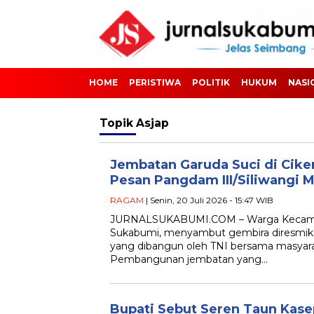
HOME
PERISTIWA
POLITIK
HUKUM
NASI
Topik
Asjap
Jembatan Garuda Suci di Cike
Pesan Pangdam III/Siliwangi M
RAGAM
| Senin, 20 Juli 2026 - 15:47 WIB
JURNALSUKABUMI.COM – Warga Kecama
Sukabumi, menyambut gembira diresmik
yang dibangun oleh TNI bersama masyara
Pembangunan jembatan yang…
Bupati Sebut Seren Taun Kase