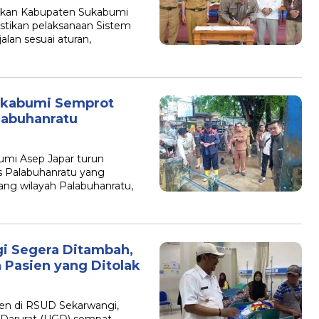
kan Kabupaten Sukabumi
ikan pelaksanaan Sistem
lan sesuai aturan,
Sukabumi Semprot
labuhanratu
i Asep Japar turun
 Palabuhanratu yang
ang wilayah Palabuhanratu,
i Segera Ditambah,
 Pasien yang Ditolak
n di RSUD Sekarwangi,