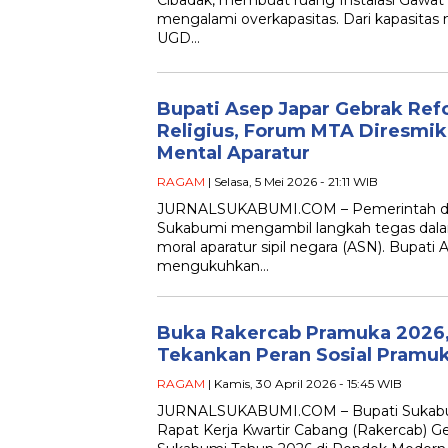
Cibadak, membuat ruang Instalasi Gawat
mengalami overkapasitas. Dari kapasitas 
UGD…
Bupati Asep Japar Gebrak Refo
Religius, Forum MTA Diresmik
Mental Aparatur
RAGAM
| Selasa, 5 Mei 2026 - 21:11 WIB
JURNALSUKABUMI.COM – Pemerintah da
Sukabumi mengambil langkah tegas dal
moral aparatur sipil negara (ASN). Bupati 
mengukuhkan…
Buka Rakercab Pramuka 2026,
Tekankan Peran Sosial Pramu
RAGAM
| Kamis, 30 April 2026 - 15:45 WIB
JURNALSUKABUMI.COM – Bupati Sukabu
Rapat Kerja Kwartir Cabang (Rakercab) 