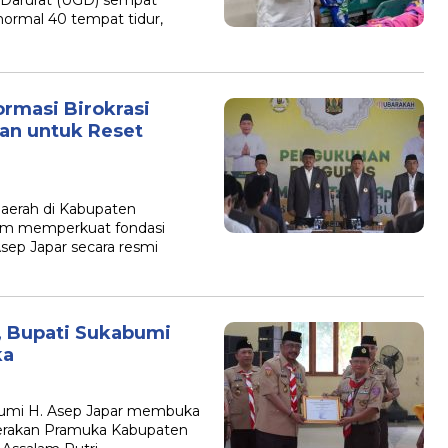
 Darurat (UGD) sempat
normal 40 tempat tidur,
rmasi Birokrasi
an untuk Reset
erah di Kabupaten
am memperkuat fondasi
Asep Japar secara resmi
 Bupati Sukabumi
ka
mi H. Asep Japar membuka
Gerakan Pramuka Kabupaten