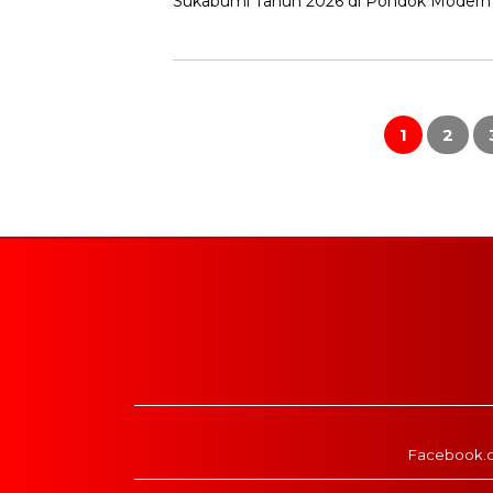
Sukabumi Tahun 2026 di Pondok Modern 
Paginasi
pos
1
2
Facebook.