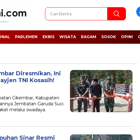
ONAL
PARLEMEN
EKBIS
WISATA
RAGAM
SOSOK
OPINI
mbar Diresmikan, Ini
ayjen TNI Kosasih!
tan Cikembar, Kabupaten
annya Jembatan Garuda Suci
kat melalui swadaya.
puhan Sinar Resmi