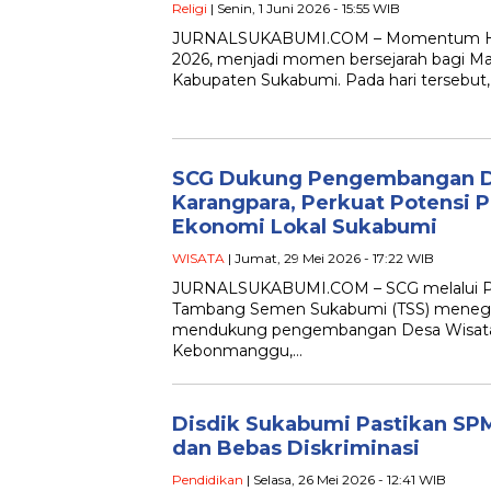
Religi
| Senin, 1 Juni 2026 - 15:55 WIB
JURNALSUKABUMI.COM – Momentum Hari L
2026, menjadi momen bersejarah bagi Maj
Kabupaten Sukabumi. Pada hari tersebut
SCG Dukung Pengembangan D
Karangpara, Perkuat Potensi P
Ekonomi Lokal Sukabumi
WISATA
| Jumat, 29 Mei 2026 - 17:22 WIB
JURNALSUKABUMI.COM – SCG melalui P
Tambang Semen Sukabumi (TSS) meneg
mendukung pengembangan Desa Wisata 
Kebonmanggu,…
Disdik Sukabumi Pastikan SP
dan Bebas Diskriminasi
Pendidikan
| Selasa, 26 Mei 2026 - 12:41 WIB