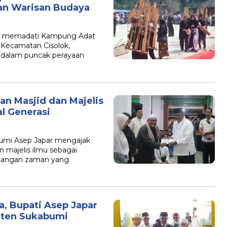
an Warisan Budaya
B
 memadati Kampung Adat
 Kecamatan Cisolok,
 dalam puncak perayaan
kan Masjid dan Majelis
l Generasi
mi Asep Japar mengajak
 majelis ilmu sebagai
ntangan zaman yang
a, Bupati Asep Japar
ten Sukabumi