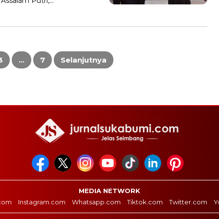
Assalam Putri,…
3
…
7
Selanjutnya
MEDIA NETWORK
com
Instagram.com
Whatsapp.com
Tiktok.com
Twitter.com
Y