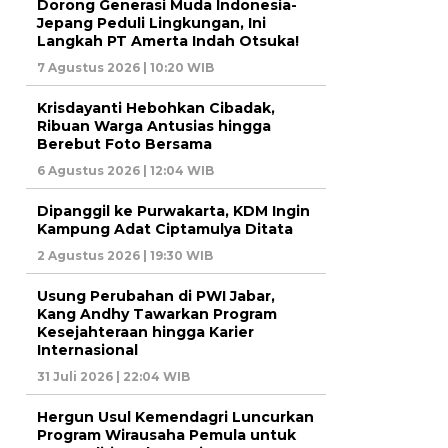
Dorong Generasi Muda Indonesia-
Jepang Peduli Lingkungan, Ini
Langkah PT Amerta Indah Otsuka!
7 Agustus 2026 | 10:20 WIB
Krisdayanti Hebohkan Cibadak,
Ribuan Warga Antusias hingga
Berebut Foto Bersama
6 Agustus 2026 | 12:04 WIB
Dipanggil ke Purwakarta, KDM Ingin
Kampung Adat Ciptamulya Ditata
2 Agustus 2026 | 19:30 WIB
Usung Perubahan di PWI Jabar,
Kang Andhy Tawarkan Program
Kesejahteraan hingga Karier
Internasional
31 Juli 2026 | 22:04 WIB
Hergun Usul Kemendagri Luncurkan
Program Wirausaha Pemula untuk