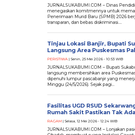
JURNALSUKABUMI.COM – Dinas Pendidi
menegaskan komitmennya untuk memast
Penerimaan Murid Baru (SPMB) 2026 berja
transparan, dan bebas diskriminasi….
Tinjau Lokasi Banjir, Bupati 
Langsung Area Puskesmas Pa
PERISTIWA
| Senin, 25 Mei 2026 - 10:53 WIB
JURNALSUKABUMI.COM – Bupati Sukabum
langsung membersihkan area Puskesmas
dipenuhi lumpur pascabanjir yang menerj
Minggu (24/5/2026). Sejak pagi…
Fasilitas UGD RSUD Sekarwang
Rumah Sakit Pastikan Tak Ada
RAGAM
| Selasa, 12 Mei 2026 - 12:24 WIB
JURNALSUKABUMI.COM – Lonjakan pasie