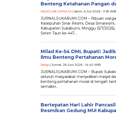
Benteng Ketahanan Pangan d
HEADLINE
|
WISATA
| Senin, 6 Juli 2026 - 11:18 WI
JURNALSUKABUMI.COM – Ribuan warga
Kasepuhan Sinar Resmi, Desa Sirnaresmi,
Kabupaten Sukabumi, Minggu (5/7/2026),
Seren Taun ke-447….
Milad Ke-54 DMI, Bupati: Jadi
Ilmu Benteng Pertahanan Mora
Religi
| Jumat, 26 Juni 2026 - 14:40 WIB
JURNALSUKABUMI.COM – Bupati Sukabu
seluruh masyarakat menjadikan masjid dan
benteng pertahanan moral di tengah ta
semakin…
Bertepatan Hari Lahir Pancasil
Resmikan Gedung MUI Kabupa