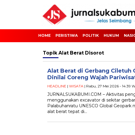
HOME
PERISTIWA
POLITIK
HUKUM
NASI
Topik
Alat Berat Disorot
Alat Berat di Gerbang Ciletuh 
Dinilai Coreng Wajah Pariwis
HEADLINE
|
WISATA
| Rabu, 27 Mei 2026 - 14:39 
JURNALSUKABUMI.COM – Aktivitas peng
menggunakan excavator di sekitar gerba
Palabuhanratu UNESCO Global Geopark m
alat berat tepat di…