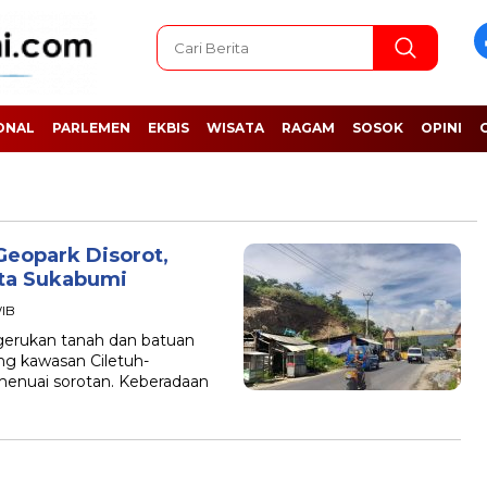
ONAL
PARLEMEN
EKBIS
WISATA
RAGAM
SOSOK
OPINI
Geopark Disorot,
ata Sukabumi
WIB
erukan tanah dan batuan
ng kawasan Ciletuh-
enuai sorotan. Keberadaan