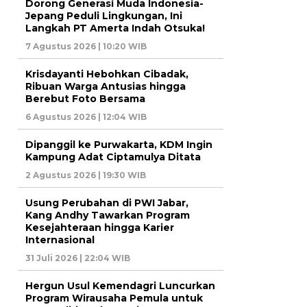
Dorong Generasi Muda Indonesia-
Jepang Peduli Lingkungan, Ini
Langkah PT Amerta Indah Otsuka!
7 Agustus 2026 | 10:20 WIB
Krisdayanti Hebohkan Cibadak,
Ribuan Warga Antusias hingga
Berebut Foto Bersama
6 Agustus 2026 | 12:04 WIB
Dipanggil ke Purwakarta, KDM Ingin
Kampung Adat Ciptamulya Ditata
2 Agustus 2026 | 19:30 WIB
Usung Perubahan di PWI Jabar,
Kang Andhy Tawarkan Program
Kesejahteraan hingga Karier
Internasional
31 Juli 2026 | 22:04 WIB
Hergun Usul Kemendagri Luncurkan
Program Wirausaha Pemula untuk