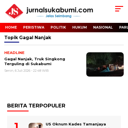
HOME
PERISTIWA
POLITIK
HUKUM
NASIONAL
PAR
Topik
Gagal Nanjak
HEADLINE
Gagal Nanjak, Truk Singkong
Terguling di Sukabumi
Senin, 6 Juli 2026 - 22:48 WIB
BERITA TERPOPULER
US Oknum Kades Tamanjaya