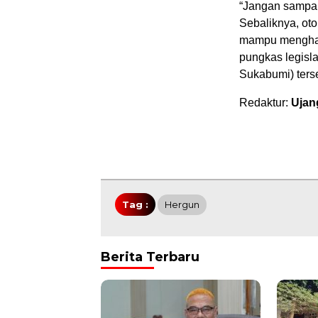
“Jangan sampai 
Sebaliknya, ot
mampu menghadi
pungkas legisl
Sukabumi) ters
Redaktur:
Ujan
Tag :
Hergun
Berita Terbaru