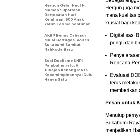
Sebagai anggot
Hergun Gelar Haul H.
Hergun juga me
Maman Suparman
Bertepatan Hari
mana kualitas 
Kelahiran, 600 Anak
krusial bagi ke
Yatim Terima Santunan
Digitalisasi 
AKBP Benny Cahyadi
Mulai Bertugas, Polres
pungli dan bir
Sukabumi Sambut
Nahkoda Baru
Penyelarasan
Soal Dualisme KNPI
Rencana Pem
Palabuhanratu, H.
Junajah Kenang Masa
Kepemimpinannya: Dulu
Evaluasi DOB
Hanya Satu
terus melaku
memberikan d
Pesan untuk K
Menutup pernya
Sukabumi Raya 
menjadikan Har