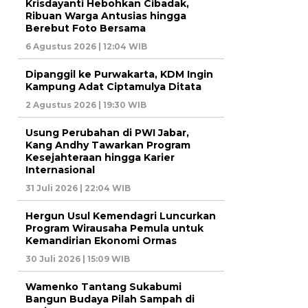
Krisdayanti Hebohkan Cibadak,
Ribuan Warga Antusias hingga
Berebut Foto Bersama
6 Agustus 2026 | 12:04 WIB
Dipanggil ke Purwakarta, KDM Ingin
Kampung Adat Ciptamulya Ditata
2 Agustus 2026 | 19:30 WIB
Usung Perubahan di PWI Jabar,
Kang Andhy Tawarkan Program
Kesejahteraan hingga Karier
Internasional
31 Juli 2026 | 22:04 WIB
Hergun Usul Kemendagri Luncurkan
Program Wirausaha Pemula untuk
Kemandirian Ekonomi Ormas
30 Juli 2026 | 15:09 WIB
Wamenko Tantang Sukabumi
Bangun Budaya Pilah Sampah di