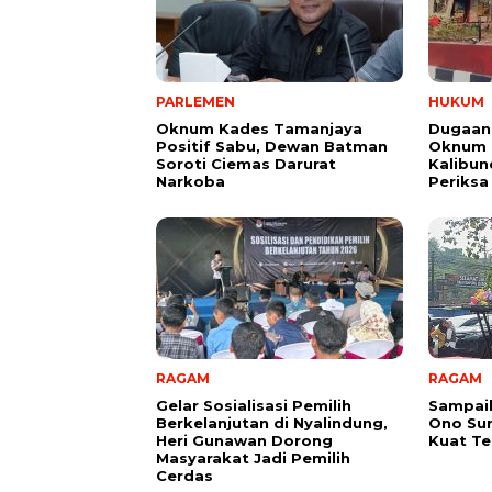
PARLEMEN
HUKUM
Oknum Kades Tamanjaya
Dugaan
Positif Sabu, Dewan Batman
Oknum G
Soroti Ciemas Darurat
Kalibund
Narkoba
Periksa
RAGAM
RAGAM
Gelar Sosialisasi Pemilih
Sampai
Berkelanjutan di Nyalindung,
Ono Su
Heri Gunawan Dorong
Kuat Te
Masyarakat Jadi Pemilih
Cerdas