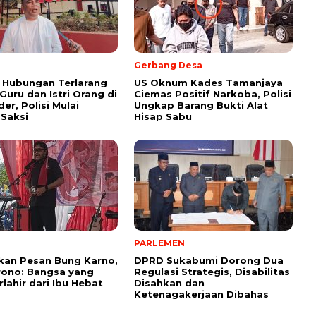
Gerbang Desa
 Hubungan Terlarang
US Oknum Kades Tamanjaya
uru dan Istri Orang di
Ciemas Positif Narkoba, Polisi
er, Polisi Mulai
Ungkap Barang Bukti Alat
 Saksi
Hisap Sabu
PARLEMEN
kan Pesan Bung Karno,
DPRD Sukabumi Dorong Dua
rono: Bangsa yang
Regulasi Strategis, Disabilitas
rlahir dari Ibu Hebat
Disahkan dan
Ketenagakerjaan Dibahas