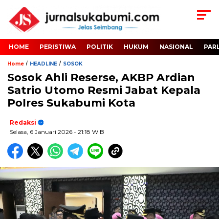
HOME
PERISTIWA
POLITIK
HUKUM
NASIONAL
PAR
/
/
Home
HEADLINE
SOSOK
Sosok Ahli Reserse, AKBP Ardian
Satrio Utomo Resmi Jabat Kepala
Polres Sukabumi Kota
Redaksi
Selasa, 6 Januari 2026
- 21:18 WIB