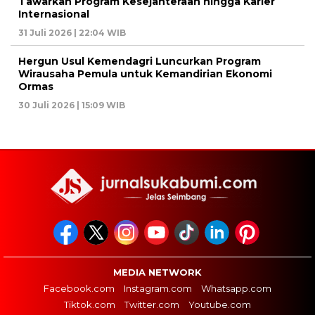
Tawarkan Program Kesejahteraan hingga Karier
Internasional
31 Juli 2026 | 22:04 WIB
Hergun Usul Kemendagri Luncurkan Program
Wirausaha Pemula untuk Kemandirian Ekonomi
Ormas
30 Juli 2026 | 15:09 WIB
MEDIA NETWORK
Facebook.com
Instagram.com
Whatsapp.com
Tiktok.com
Twitter.com
Youtube.com