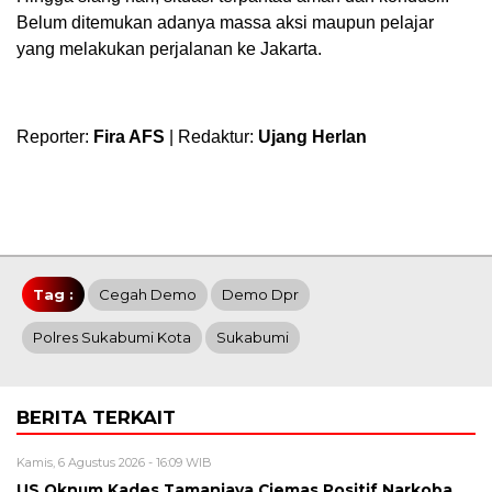
Belum ditemukan adanya massa aksi maupun pelajar
yang melakukan perjalanan ke Jakarta.
Reporter:
Fira AFS
| Redaktur:
Ujang Herlan
Tag :
Cegah Demo
Demo Dpr
Polres Sukabumi Kota
Sukabumi
BERITA TERKAIT
Kamis, 6 Agustus 2026 - 16:09 WIB
US Oknum Kades Tamanjaya Ciemas Positif Narkoba,