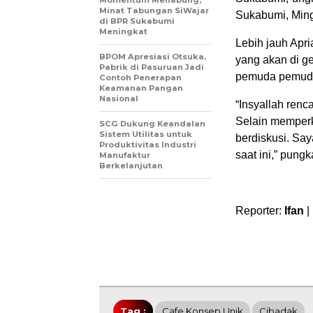
Minat Tabungan SiWajar
Sukabumi, Ming
di BPR Sukabumi
Meningkat
Lebih jauh Apri
BPOM Apresiasi Otsuka,
yang akan di ge
Pabrik di Pasuruan Jadi
pemuda pemudi,
Contoh Penerapan
Keamanan Pangan
Nasional
“Insyallah renc
Selain memperk
SCG Dukung Keandalan
Sistem Utilitas untuk
berdiskusi. Sa
Produktivitas Industri
saat ini,” pung
Manufaktur
Berkelanjutan
Reporter:
Ifan
|
Tag :
Cafe Konsep Unik
Cibadak