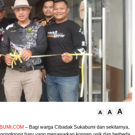
A
A
A
BUMI.COM
– Bagi warga Cibadak Sukabumi dan sekitarnya,
t nongkrong baru yang menawarkan konsep unik dan berbeda.