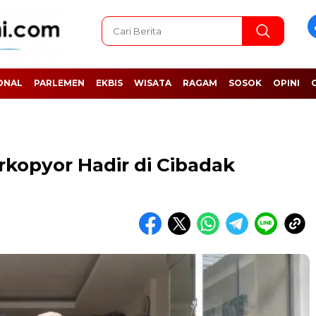
ONAL
PARLEMEN
EKBIS
WISATA
RAGAM
SOSOK
OPINI
opyor Hadir di Cibadak