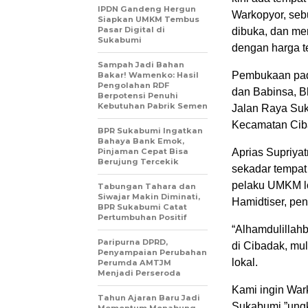
IPDN Gandeng Hergun
Warkopyor, seb
Siapkan UMKM Tembus
Pasar Digital di
dibuka, dan m
Sukabumi
dengan harga t
Sampah Jadi Bahan
Pembukaan pada
Bakar! Wamenko: Hasil
Pengolahan RDF
dan Babinsa, B
Berpotensi Penuhi
Kebutuhan Pabrik Semen
Jalan Raya Suk
Kecamatan Cib
BPR Sukabumi Ingatkan
Bahaya Bank Emok,
Pinjaman Cepat Bisa
Aprias Supriya
Berujung Tercekik
sekadar tempat 
pelaku UMKM lo
Tabungan Tahara dan
Siwajar Makin Diminati,
Hamidtiser, pen
BPR Sukabumi Catat
Pertumbuhan Positif
“Alhamdulillah
Paripurna DPRD,
di Cibadak, mul
Penyampaian Perubahan
lokal.
Perumda AMTJM
Menjadi Perseroda
Kami ingin Wa
Tahun Ajaran Baru Jadi
Sukabumi,”ungk
Momentum Menabung,