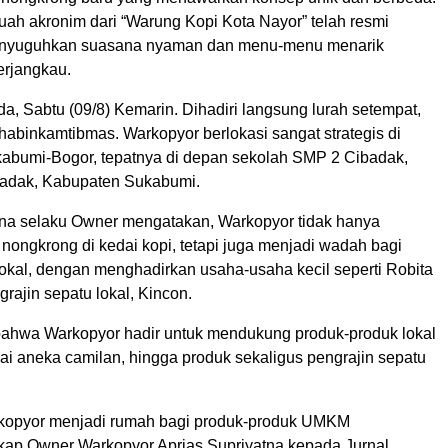
uah akronim dari “Warung Kopi Kota Nayor” telah resmi
enyuguhkan suasana nyaman dan menu-menu menarik
erjangkau.
, Sabtu (09/8) Kemarin. Dihadiri langsung lurah setempat,
habinkamtibmas. Warkopyor berlokasi sangat strategis di
abumi-Bogor, tepatnya di depan sekolah SMP 2 Cibadak,
adak, Kabupaten Sukabumi.
tna selaku Owner mengatakan, Warkopyor tidak hanya
nongkrong di kedai kopi, tetapi juga menjadi wadah bagi
kal, dengan menghadirkan usaha-usaha kecil seperti Robita
grajin sepatu lokal, Kincon.
bahwa Warkopyor hadir untuk mendukung produk-produk lokal
ai aneka camilan, hingga produk sekaligus pengrajin sepatu
rkopyor menjadi rumah bagi produk-produk UMKM
ap Owner Warkopyor Aprias Supriyatna kepada Jurnal