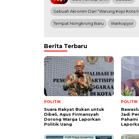
Sebuah Akronim Dari "Warung Kopi Kota N
Tempat Nongkrong Baru
Warkopyor
Berita Terbaru
POLITIK
POLITIK
Suara Rakyat Bukan untuk
Bawasl
Dibeli, Agus Firmansyah
Jadi Pe
Dorong Warga Laporkan
Pahami 
Politik Uang
Lapork