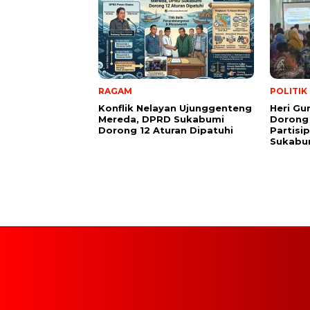
RAGAM
POLITIK
Konflik Nelayan Ujunggenteng
Heri Gu
Mereda, DPRD Sukabumi
Dorong
Dorong 12 Aturan Dipatuhi
Partisi
Sukabu