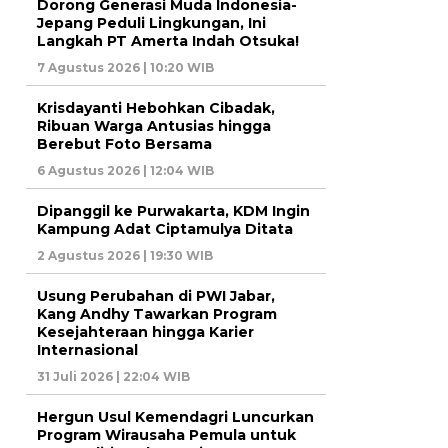
Dorong Generasi Muda Indonesia-
Jepang Peduli Lingkungan, Ini
Langkah PT Amerta Indah Otsuka!
7 Agustus 2026 | 10:20 WIB
Krisdayanti Hebohkan Cibadak,
Ribuan Warga Antusias hingga
Berebut Foto Bersama
6 Agustus 2026 | 12:04 WIB
Dipanggil ke Purwakarta, KDM Ingin
Kampung Adat Ciptamulya Ditata
2 Agustus 2026 | 19:30 WIB
Usung Perubahan di PWI Jabar,
Kang Andhy Tawarkan Program
Kesejahteraan hingga Karier
Internasional
31 Juli 2026 | 22:04 WIB
Hergun Usul Kemendagri Luncurkan
Program Wirausaha Pemula untuk