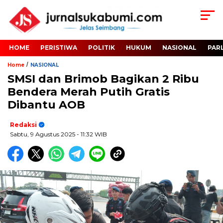
HOME
PERISTIWA
POLITIK
HUKUM
NASIONAL
PAR
/
Home
NASIONAL
SMSI dan Brimob Bagikan 2 Ribu
Bendera Merah Putih Gratis
Dibantu AOB
Redaksi
Sabtu, 9 Agustus 2025
- 11:32 WIB