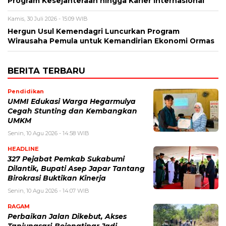
Program Kesejahteraan hingga Karier Internasional
Kamis, 30 Juli 2026 - 15:09 WIB
Hergun Usul Kemendagri Luncurkan Program
Wirausaha Pemula untuk Kemandirian Ekonomi Ormas
BERITA TERBARU
Pendidikan
UMMI Edukasi Warga Hegarmulya
Cegah Stunting dan Kembangkan
UMKM
Senin, 10 Agu 2026 - 14:58 WIB
HEADLINE
327 Pejabat Pemkab Sukabumi
Dilantik, Bupati Asep Japar Tantang
Birokrasi Buktikan Kinerja
Senin, 10 Agu 2026 - 14:07 WIB
RAGAM
Perbaikan Jalan Dikebut, Akses