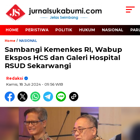
HOME
PERISTIWA
POLITIK
HUKUM
NASIONAL
PAR
/
Home
NASIONAL
Sambangi Kemenkes RI, Wabup
Ekspos HCS dan Galeri Hospital
RSUD Sekarwangi
Redaksi
Kamis, 18 Juli 2024
- 09:56 WIB