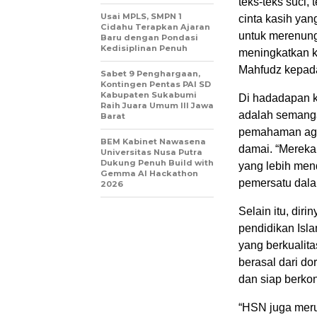
teks-teks suci, 
Usai MPLS, SMPN 1
cinta kasih ya
Cidahu Terapkan Ajaran
untuk merenung
Baru dengan Pondasi
Kedisiplinan Penuh
meningkatkan k
Mahfudz kepa
Sabet 9 Penghargaan,
Kontingen Pentas PAI SD
Kabupaten Sukabumi
Di hadadapan ku
Raih Juara Umum III Jawa
adalah semang
Barat
pemahaman aga
BEM Kabinet Nawasena
damai. “Merek
Universitas Nusa Putra
Dukung Penuh Build with
yang lebih men
Gemma AI Hackathon
pemersatu dala
2026
Selain itu, di
pendidikan Isl
yang berkualita
berasal dari do
dan siap berko
“HSN juga meru