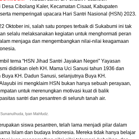
 Desa Cibolang Kaler, Kecamatan Cisaat, Kabupaten
 serta memperingati upacara Hari Santri Nasional (HSN) 2023.
22 Oktober ini, salah satu ponpes terbaik di Sukabumi ini tak
an selalu melaksanakan kegiatan untuk menghormati peran
 dalam menjaga dan mengembangkan nilai-nilai keagamaan
onesia.
il tema “HSN Jihad Santri Jayakan Negeri” Yayasan
smi didirikan oleh KH. Mama Uci Sanusi tahun 1936 dan
eh Buya KH. Dadun Sanusi, selanjutnya Buya KH.
Alayubi ini mengklaim HSN bukan hanya sebuah perayaan,
empatan untuk merenungkan motivasi kuat di balik
asitas santri dan pesantren di seluruh tanah air.
Sunanulhuda, Iyan Mahfudz.
erupakan siswa pesantren, telah lama menjadi pilar dalam
gama Islam dan budaya Indonesia. Mereka tidak hanya belajar