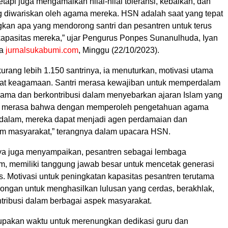
tetapi juga mengamalkan nilai-nilai toleransi, kebaikan, dan
ng diwariskan oleh agama mereka. HSN adalah saat yang tepat
kan apa yang mendorong santri dan pesantren untuk terus
apasitas mereka,” ujar Pengurus Ponpes Sunanulhuda, Iyan
da
jurnalsukabumi.com
, Minggu (22/10/2023).
rang lebih 1.150 santrinya, ia menuturkan, motivasi utama
at keagamaan. Santri merasa kewajiban untuk memperdalam
ma dan berkontribusi dalam menyebarkan ajaran Islam yang
a merasa bahwa dengan memperoleh pengetahuan agama
dalam, mereka dapat menjadi agen perdamaian dan
m masyarakat,” terangnya dalam upacara HSN.
rinya juga menyampaikan, pesantren sebagai lembaga
am, memiliki tanggung jawab besar untuk mencetak generasi
s. Motivasi untuk peningkatan kapasitas pesantren terutama
rongan untuk menghasilkan lulusan yang cerdas, berakhlak,
ntribusi dalam berbagai aspek masyarakat.
pakan waktu untuk merenungkan dedikasi guru dan