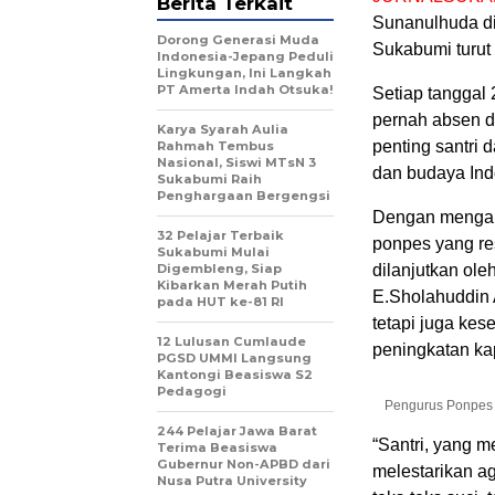
Berita Terkait
Sunanulhuda di
Dorong Generasi Muda
Sukabumi turut
Indonesia-Jepang Peduli
Lingkungan, Ini Langkah
PT Amerta Indah Otsuka!
Setiap tanggal 
pernah absen d
Karya Syarah Aulia
penting santri
Rahmah Tembus
Nasional, Siswi MTsN 3
dan budaya Ind
Sukabumi Raih
Penghargaan Bergengsi
Dengan mengamb
32 Pelajar Terbaik
ponpes yang re
Sukabumi Mulai
Digembleng, Siap
dilanjutkan ol
Kibarkan Merah Putih
E.Sholahuddin 
pada HUT ke-81 RI
tetapi juga kes
12 Lulusan Cumlaude
peningkatan kap
PGSD UMMI Langsung
Kantongi Beasiswa S2
Pedagogi
Pengurus Ponpes 
244 Pelajar Jawa Barat
“Santri, yang m
Terima Beasiswa
Gubernur Non-APBD dari
melestarikan a
Nusa Putra University