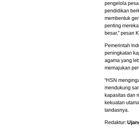
pengelola pesa
pendidikan berk
membentuk gene
penting mereka
besar,” pesan 
Pemerintah Ind
peningkatan ka
agama yang lebi
memajukan pend
“HSN mengingat
mendukung sant
kapasitas dan 
kekuatan utama
tandasnya.
Redaktur:
Ujan