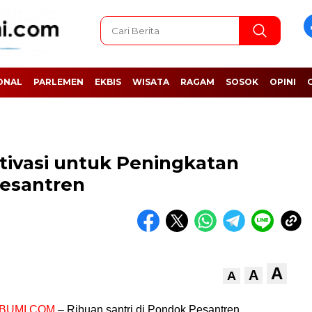
ONAL
PARLEMEN
EKBIS
WISATA
RAGAM
SOSOK
OPINI
ivasi untuk Peningkatan
Pesantren
A
A
A
BUMI.COM
– Ribuan santri di Pondok Pesantren