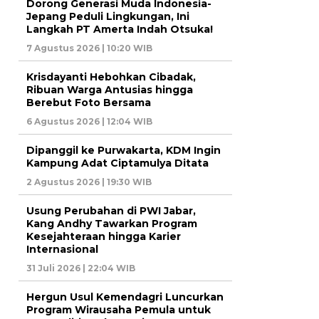
Dorong Generasi Muda Indonesia-
Jepang Peduli Lingkungan, Ini
Langkah PT Amerta Indah Otsuka!
7 Agustus 2026 | 10:20 WIB
Krisdayanti Hebohkan Cibadak,
Ribuan Warga Antusias hingga
Berebut Foto Bersama
6 Agustus 2026 | 12:04 WIB
Dipanggil ke Purwakarta, KDM Ingin
Kampung Adat Ciptamulya Ditata
2 Agustus 2026 | 19:30 WIB
Usung Perubahan di PWI Jabar,
Kang Andhy Tawarkan Program
Kesejahteraan hingga Karier
Internasional
31 Juli 2026 | 22:04 WIB
Hergun Usul Kemendagri Luncurkan
Program Wirausaha Pemula untuk