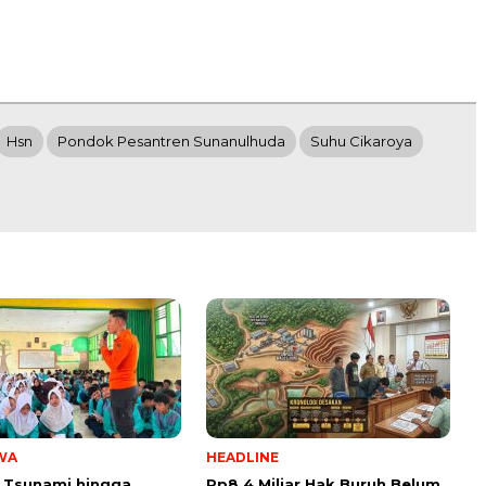
Hsn
Pondok Pesantren Sunanulhuda
Suhu Cikaroya
WA
HEADLINE
 Tsunami hingga
Rp8,4 Miliar Hak Buruh Belum