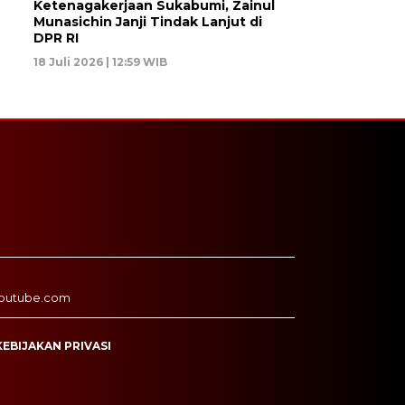
Ketenagakerjaan Sukabumi, Zainul
Munasichin Janji Tindak Lanjut di
DPR RI
18 Juli 2026 | 12:59 WIB
outube.com
KEBIJAKAN PRIVASI