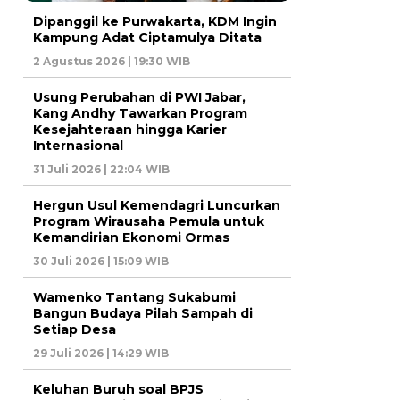
Dipanggil ke Purwakarta, KDM Ingin
Kampung Adat Ciptamulya Ditata
2 Agustus 2026 | 19:30 WIB
Usung Perubahan di PWI Jabar,
Kang Andhy Tawarkan Program
Kesejahteraan hingga Karier
Internasional
31 Juli 2026 | 22:04 WIB
Hergun Usul Kemendagri Luncurkan
Program Wirausaha Pemula untuk
Kemandirian Ekonomi Ormas
30 Juli 2026 | 15:09 WIB
Wamenko Tantang Sukabumi
Bangun Budaya Pilah Sampah di
Setiap Desa
29 Juli 2026 | 14:29 WIB
Keluhan Buruh soal BPJS