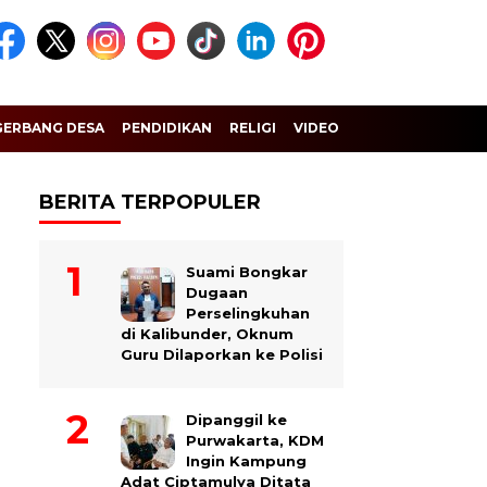
GERBANG DESA
PENDIDIKAN
RELIGI
VIDEO
BERITA TERPOPULER
Suami Bongkar
Dugaan
Perselingkuhan
di Kalibunder, Oknum
Guru Dilaporkan ke Polisi
Dipanggil ke
Purwakarta, KDM
Ingin Kampung
Adat Ciptamulya Ditata