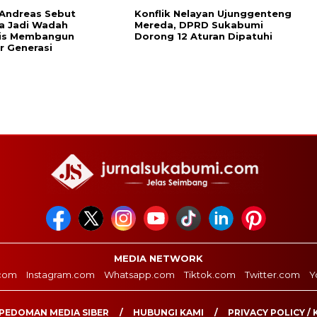
Andreas Sebut
Konflik Nelayan Ujunggenteng
a Jadi Wadah
Mereda, DPRD Sukabumi
gis Membangun
Dorong 12 Aturan Dipatuhi
 Generasi ‎
MEDIA NETWORK
com
Instagram.com
Whatsapp.com
Tiktok.com
Twitter.com
Y
PEDOMAN MEDIA SIBER
HUBUNGI KAMI
PRIVACY POLICY / 