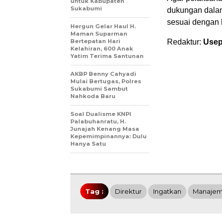
untuk Kabupaten
Sukabumi
dukungan dala
sesuai dengan 
Hergun Gelar Haul H.
Maman Suparman
Bertepatan Hari
Redaktur:
Usep
Kelahiran, 600 Anak
Yatim Terima Santunan
AKBP Benny Cahyadi
Mulai Bertugas, Polres
Sukabumi Sambut
Nahkoda Baru
Soal Dualisme KNPI
Palabuhanratu, H.
Junajah Kenang Masa
Kepemimpinannya: Dulu
Hanya Satu
Tag :
Direktur
Ingatkan
Manajem