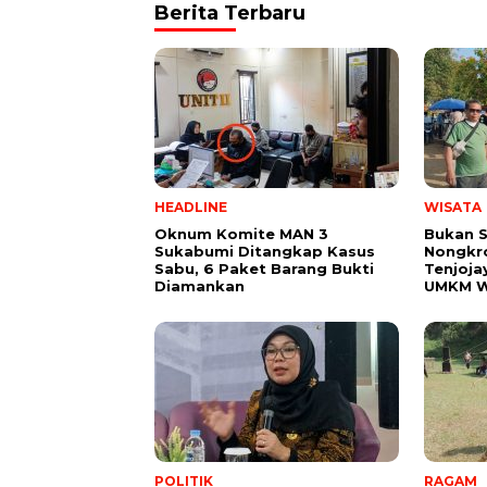
Berita Terbaru
HEADLINE
WISATA
Oknum Komite MAN 3
Bukan 
Sukabumi Ditangkap Kasus
Nongkro
Sabu, 6 Paket Barang Bukti
Tenjoja
Diamankan
UMKM W
POLITIK
RAGAM