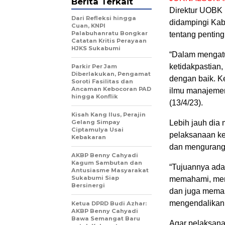
Berita Terkait
Direktur UOBK
Dari Refleksi hingga
didampingi Ka
Cuan, KNPI
Palabuhanratu Bongkar
tentang pentin
Catatan Kritis Perayaan
HJKS Sukabumi
“Dalam mengatu
ketidakpastian
Parkir Per Jam
Diberlakukan, Pengamat
dengan baik. K
Soroti Fasilitas dan
Ancaman Kebocoran PAD
ilmu manajemen
hingga Konflik
(13/4/23).
Kisah Kang Ilus, Perajin
Gelang Simpay
Lebih jauh dia
Ciptamulya Usai
pelaksanaan ke
Kebakaran
dan mengurangi
AKBP Benny Cahyadi
Kagum Sambutan dan
“Tujuannya ada
Antusiasme Masyarakat
Sukabumi Siap
memahami, meng
Bersinergi
dan juga memas
mengendalikan 
Ketua DPRD Budi Azhar:
AKBP Benny Cahyadi
Bawa Semangat Baru
Agar pelaksana