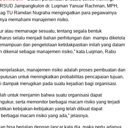
 RSUD Jampangkulon dr. Luqman Yanuar Rachman, MPH,
bag TU Ramdan Nugraha mengingatkan para pegawainya
gnya memahami manajemen risiko.
r atau memanage sesuatu, tentang segala bentuk
, harus selalu menjadi bahan perhitungan dan mampu dikelola
emampuan dan pengelolaan ketidakpastian inilah yang dalam
 dikenal sebagai manajemen risiko,” kata Luqman, Rabu
 menjelaskan, manajemen risiko adalah proses pembuatan dan
putusan untuk meningkatkan probabilitas pencapaian tujuan,
 dampak merugikan pada suatu kejadian bagi organisasi.
lah untuk menjamin bahwa suatu organisasi dapat
ukur, serta memonitor berbagai macam risiko yang terjadi
tikan kebijakan-kebijakan yang telah dibuat dapat
berbagai macam risiko yang ada,” jelasnya.
an bisa berjalan dengan lancar kata dia, maka perlu adanya