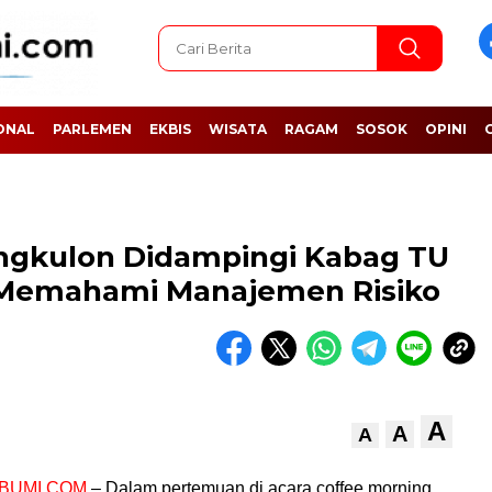
ONAL
PARLEMEN
EKBIS
WISATA
RAGAM
SOSOK
OPINI
ngkulon Didampingi Kabag TU
 Memahami Manajemen Risiko
A
A
A
BUMI.COM
– Dalam pertemuan di acara coffee morning,