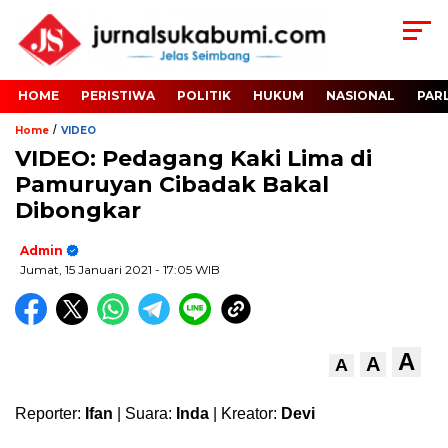
HOME
PERISTIWA
POLITIK
HUKUM
NASIONAL
PAR
/
Home
VIDEO
VIDEO: Pedagang Kaki Lima di
Pamuruyan Cibadak Bakal
Dibongkar
Admin
Jumat, 15 Januari 2021
- 17:05 WIB
A
A
A
Reporter:
Ifan
| Suara:
Inda
| Kreator:
Devi