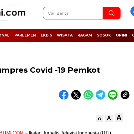
ONAL
PARLEMEN
EKBIS
WISATA
RAGAM
SOSOK
OPINI
Jumpres Covid -19 Pemkot
A
A
A
BUMI.COM
– Ikatan Jurnalis Televisi Indonesia (IJTI)