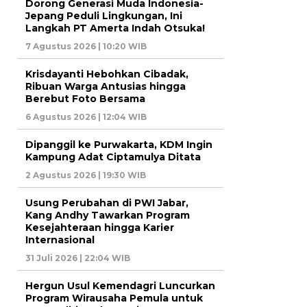
Dorong Generasi Muda Indonesia-
Jepang Peduli Lingkungan, Ini
Langkah PT Amerta Indah Otsuka!
7 Agustus 2026 | 10:20 WIB
Krisdayanti Hebohkan Cibadak,
Ribuan Warga Antusias hingga
Berebut Foto Bersama
6 Agustus 2026 | 12:04 WIB
Dipanggil ke Purwakarta, KDM Ingin
Kampung Adat Ciptamulya Ditata
2 Agustus 2026 | 19:30 WIB
Usung Perubahan di PWI Jabar,
Kang Andhy Tawarkan Program
Kesejahteraan hingga Karier
Internasional
31 Juli 2026 | 22:04 WIB
Hergun Usul Kemendagri Luncurkan
Program Wirausaha Pemula untuk