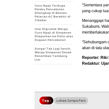
“Sementara yan
Guru Ngaji Terduga
Pelaku Pencabulan
yang cukup lua
Ditangkap di Banten,
Pelarian AC Berakhir di
Cibeber
Menanggapi hal
Sukabumi, Wah
Usai Digruduk Warga,
memberlakukan 
Guru Ngaji di Simpenan
Dilaporkan ke Polisi atas
Dugaan Pencabulan
“Sehubungam de
akan di tata ul
Sungai Tak Lagi Jernih,
Warga Simpenan Desak
Penertiban Tambang
Reporter: Riki
Liar
Redaktur: Uja
Tag :
Lokasi Jumpa Pers