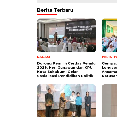
Berita Terbaru
RAGAM
PERISTI
Dorong Pemilih Cerdas Pemilu
Gempa,
2029, Heri Gunawan dan KPU
Longsor
Kota Sukabumi Gelar
Ancama
Sosialisasi Pendidikan Politik
Ratusan