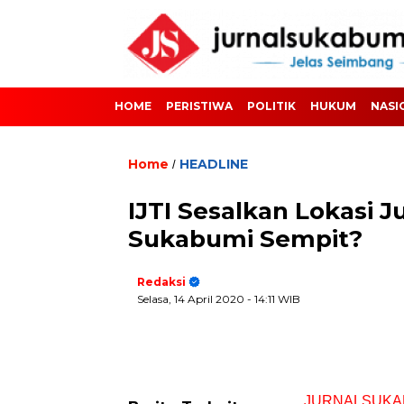
HOME
PERISTIWA
POLITIK
HUKUM
NASI
Home
HEADLINE
/
IJTI Sesalkan Lokasi 
Sukabumi Sempit?
Redaksi
Selasa, 14 April 2020
- 14:11 WIB
JURNALSUKA