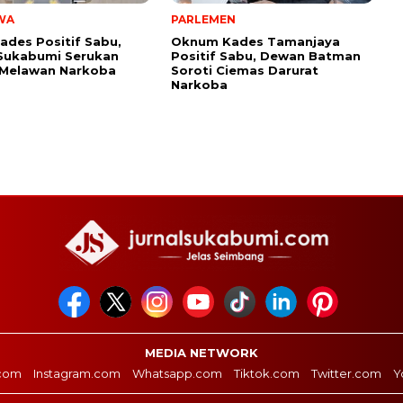
WA
PARLEMEN
ades Positif Sabu,
Oknum Kades Tamanjaya
Sukabumi Serukan
Positif Sabu, Dewan Batman
 Melawan Narkoba
Soroti Ciemas Darurat
Narkoba
MEDIA NETWORK
com
Instagram.com
Whatsapp.com
Tiktok.com
Twitter.com
Y