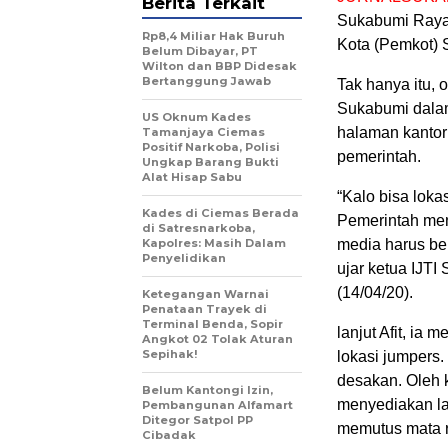
Berita Terkait
Sukabumi Raya 
Rp8,4 Miliar Hak Buruh
Kota (Pemkot) 
Belum Dibayar, PT
Wilton dan BBP Didesak
Bertanggung Jawab
Tak hanya itu, 
Sukabumi dalam 
US Oknum Kades
halaman kantor
Tamanjaya Ciemas
Positif Narkoba, Polisi
pemerintah.
Ungkap Barang Bukti
Alat Hisap Sabu
“Kalo bisa loka
Kades di Ciemas Berada
Pemerintah meng
di Satresnarkoba,
Kapolres: Masih Dalam
media harus be
Penyelidikan
ujar ketua IJT
(14/04/20).
Ketegangan Warnai
Penataan Trayek di
Terminal Benda, Sopir
lanjut Afit, ia
Angkot 02 Tolak Aturan
Sepihak!
lokasi jumpers.
desakan. Oleh 
Belum Kantongi Izin,
menyediakan la
Pembangunan Alfamart
Ditegor Satpol PP
memutus mata ra
Cibadak