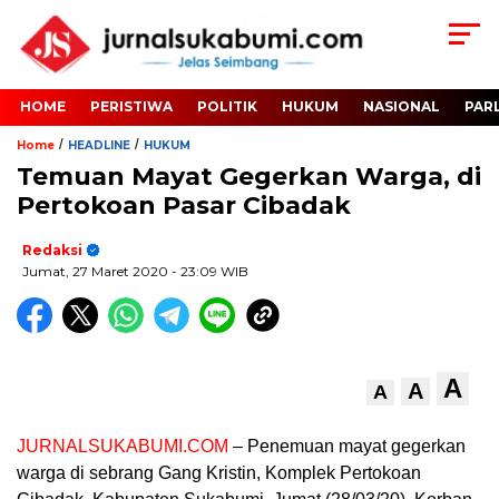
HOME
PERISTIWA
POLITIK
HUKUM
NASIONAL
PAR
/
/
Home
HEADLINE
HUKUM
Temuan Mayat Gegerkan Warga, di
Pertokoan Pasar Cibadak
Redaksi
Jumat, 27 Maret 2020
- 23:09 WIB
A
A
A
JURNALSUKABUMI.COM
– Penemuan mayat gegerkan
warga di sebrang Gang Kristin, Komplek Pertokoan