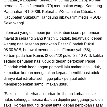
Cibadak, Kabupaten Sukabumi, Jumat (28/03/20). Korban
bernama Didin Jaenudin (70) merupakan warga Kampung
Papanahan RT 04/09, Kelurahan/Kecamatan Cibadak,
Kabupaten Sukabumi, langsung dibawa tim medis RSUD
Sekarwangi.
Informasi yang dihimpun jurnalsukabumi.com, penemuan
mayat di sebrang Gang Kristin Cibadak, tepatnya di depan
warung nasi lesehan pertokoan Pasar Cibadak Pukul
08.30 WIB, berawal menurut saksi Firmansyah (38),
korban pada hari Kamis (27/03/20) pukul 22.40 WIB, ketika
sedang berjualan nasi uduk di depan pertokoan Pasar
Cibadak telah kedatangan pembeli lalu makan nasi uduk,
kemudian korban mengatakan kepada pemilik nasi uduk
dirinya ikut istirahat sehingga pihak penjual uduk
memperbolehkan sambil makan uduk.
“Saksi melihat terhadap korban kelihatan korban sesak
nafas sehingga merasa iba dan dipijitin punggungnya oleh
saksi, korban tudur di tempat lantai depan pertokoan Pasar