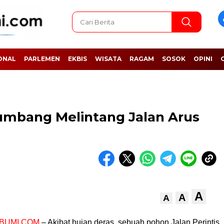
ONAL
PARLEMEN
EKBIS
WISATA
RAGAM
SOSOK
OPINI
umbang Melintang Jalan Arus
A
A
A
BUMI.COM
– Akibat hujan deras, sebuah pohon Jalan Perintis