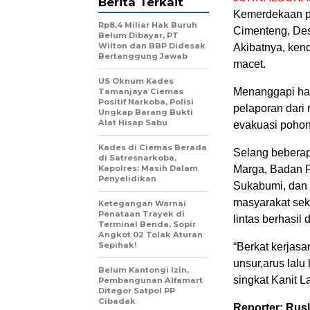
Berita Terkait
Kemerdekaan p
Rp8,4 Miliar Hak Buruh
Cimenteng, Des
Belum Dibayar, PT
Wilton dan BBP Didesak
Akibatnya, kend
Bertanggung Jawab
macet.
US Oknum Kades
Menanggapi hal
Tamanjaya Ciemas
Positif Narkoba, Polisi
pelaporan dari
Ungkap Barang Bukti
Alat Hisap Sabu
evakuasi pohon
Kades di Ciemas Berada
Selang beberap
di Satresnarkoba,
Kapolres: Masih Dalam
Marga, Badan 
Penyelidikan
Sukabumi, dan 
masyarakat seki
Ketegangan Warnai
Penataan Trayek di
lintas berhasil 
Terminal Benda, Sopir
Angkot 02 Tolak Aturan
Sepihak!
“Berkat kerjas
unsur,arus lalu 
Belum Kantongi Izin,
singkat Kanit L
Pembangunan Alfamart
Ditegor Satpol PP
Cibadak
Reporter: Rus