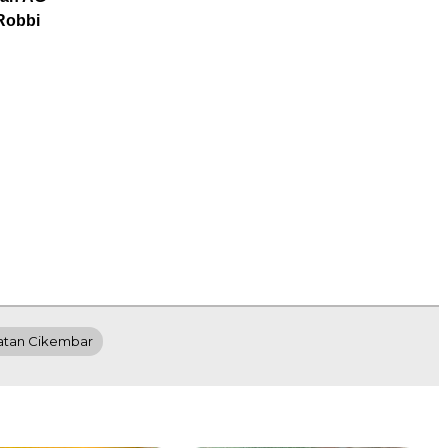
Robbi
tan Cikembar