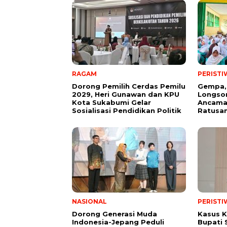
RAGAM
PERISTI
Dorong Pemilih Cerdas Pemilu
Gempa,
2029, Heri Gunawan dan KPU
Longsor
Kota Sukabumi Gelar
Ancama
Sosialisasi Pendidikan Politik
Ratusan
NASIONAL
PERISTI
Dorong Generasi Muda
Kasus K
Indonesia-Jepang Peduli
Bupati 