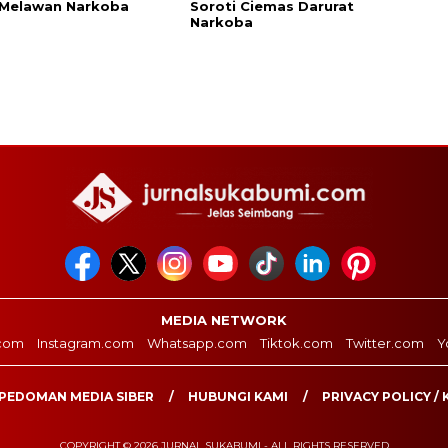
 Melawan Narkoba
Soroti Ciemas Darurat
Narkoba
MEDIA NETWORK
com
Instagram.com
Whatsapp.com
Tiktok.com
Twitter.com
Y
PEDOMAN MEDIA SIBER
HUBUNGI KAMI
PRIVACY POLICY / 
COPYRIGHT © 2026 JURNAL SUKABUMI - ALL RIGHTS RESERVED