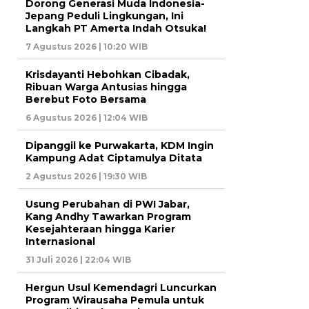
Dorong Generasi Muda Indonesia-
Jepang Peduli Lingkungan, Ini
Langkah PT Amerta Indah Otsuka!
7 Agustus 2026 | 10:20 WIB
Krisdayanti Hebohkan Cibadak,
Ribuan Warga Antusias hingga
Berebut Foto Bersama
6 Agustus 2026 | 12:04 WIB
Dipanggil ke Purwakarta, KDM Ingin
Kampung Adat Ciptamulya Ditata
2 Agustus 2026 | 19:30 WIB
Usung Perubahan di PWI Jabar,
Kang Andhy Tawarkan Program
Kesejahteraan hingga Karier
Internasional
31 Juli 2026 | 22:04 WIB
Hergun Usul Kemendagri Luncurkan
Program Wirausaha Pemula untuk