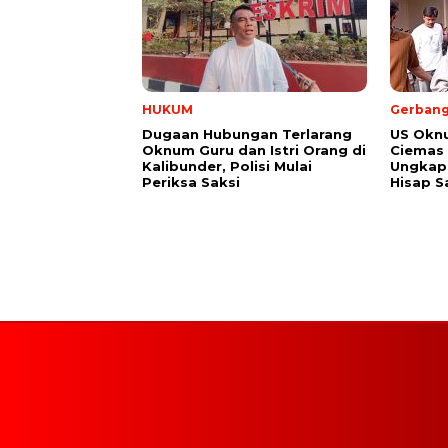
HUKUM
Gerbang
Dugaan Hubungan Terlarang
US Okn
Oknum Guru dan Istri Orang di
Ciemas 
Kalibunder, Polisi Mulai
Ungkap 
Periksa Saksi
Hisap S