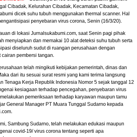
al Cibadak, Kelurahan Cibadak, Kecamatan Cibadak,
bumi dicek suhu tubuh menggunakan thermal scanner. Hal
engantisipasi penyebaran virus corona, Senin (16/3/20).
auan di lokasi Jurnalsukabumi.com, saat Senin pagi pihak
ah menyiapkan dan memakai 10 alat deteksi suhu tubuh serta
sipasi diseluruh sudut di ruangan perusahaan dengan
 cairan pembersi tangan.
perusahaan telah mingikuti kebijakan pemerintah, dinas dan
. Maka dari itu sesuai surat resmi yang kami terima langsung
an Tenaga Kerja Republik Indonesia Nomor 5 sejak tanggal 12
genai kesiagaan terhadap pencegahan, penyebaran virus
 melakukan pemeriksaan terhadap karyawan maupun tamu
ujar General Manager PT Muara Tunggal Sudarno kepada
i.com.
mi, Sambung Sudarno, telah melakukan edukasi maupun
genai covid-19/ virus corona tentang seperti apa