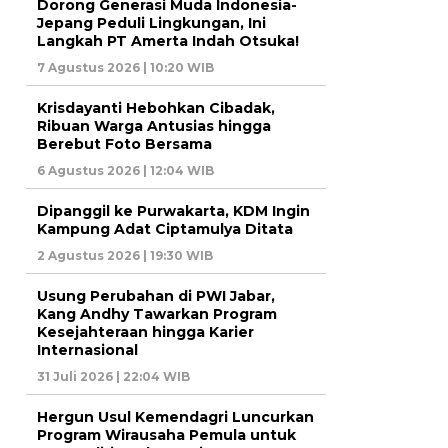
Dorong Generasi Muda Indonesia-
Jepang Peduli Lingkungan, Ini
Langkah PT Amerta Indah Otsuka!
7 Agustus 2026 | 10:20 WIB
Krisdayanti Hebohkan Cibadak,
Ribuan Warga Antusias hingga
Berebut Foto Bersama
6 Agustus 2026 | 12:04 WIB
Dipanggil ke Purwakarta, KDM Ingin
Kampung Adat Ciptamulya Ditata
2 Agustus 2026 | 19:30 WIB
Usung Perubahan di PWI Jabar,
Kang Andhy Tawarkan Program
Kesejahteraan hingga Karier
Internasional
31 Juli 2026 | 22:04 WIB
Hergun Usul Kemendagri Luncurkan
Program Wirausaha Pemula untuk