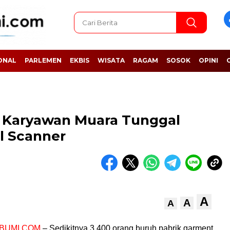
ONAL
PARLEMEN
EKBIS
WISATA
RAGAM
SOSOK
OPINI
 Karyawan Muara Tunggal
l Scanner
A
A
A
BUMI.COM
– Sedikitnya 3.400 orang buruh pabrik garment