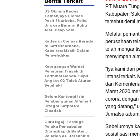
Berita Terkait
PT Muara Tungg
US Oknum Kades
Kabupaten Suka
Tamanjaya Ciemas
Positif Narkoba, Polisi
tersebut demi m
Ungkap Barang Bukti
Alat Hisap Sabu
Melalui pemant
perusahaan tel
Kades di Ciemas Berada
di Satresnarkoba,
telah menganti
Kapolres: Masih Dalam
Penyelidikan
menyimpan alat
Ketegangan Warnai
“Iya kami dari 
Penataan Trayek di
Terminal Benda, Sopir
intansi terkait
Angkot 02 Tolak Aturan
dari Kementeri
Sepihak!
Maret 2020 men
Belum Kantongi Izin,
corona dengan
Pembangunan Alfamart
Ditegor Satpol PP
yang datang,” 
Cibadak
Jurnalsukabum
Guru Ngaji Terduga
Sebelumnya ka
Pelaku Pencabulan
Ditangkap di Banten,
sosialisasi men
Pelarian AC Berakhir di