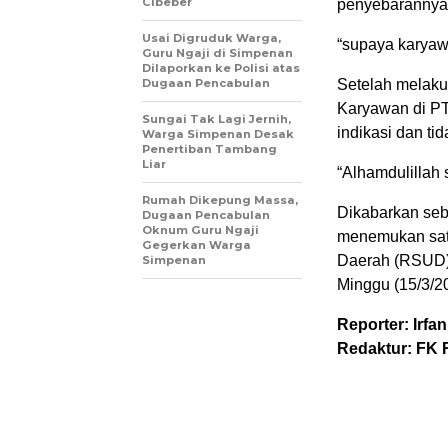
Cibeber
penyebarannya
Usai Digruduk Warga,
“supaya karyawa
Guru Ngaji di Simpenan
Dilaporkan ke Polisi atas
Dugaan Pencabulan
Setelah melak
Karyawan di PT.
Sungai Tak Lagi Jernih,
indikasi dan tid
Warga Simpenan Desak
Penertiban Tambang
Liar
“Alhamdulillah
Rumah Dikepung Massa,
Dikabarkan se
Dugaan Pencabulan
Oknum Guru Ngaji
menemukan sat
Gegerkan Warga
Daerah (RSUD)
Simpenan
Minggu (15/3/2
Reporter: Irfa
Redaktur: FK 