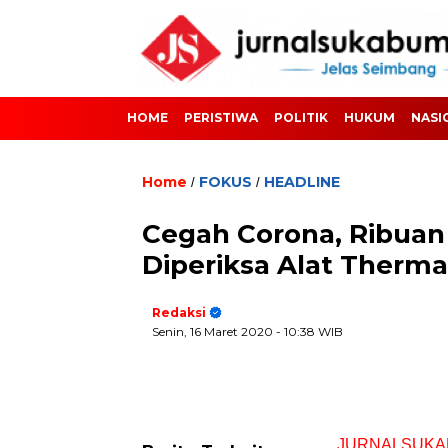
HOME
PERISTIWA
POLITIK
HUKUM
NASI
Home
FOKUS
HEADLINE
/
/
Cegah Corona, Ribuan
Diperiksa Alat Therma
Redaksi
Senin, 16 Maret 2020
- 10:38 WIB
JURNALSUKA