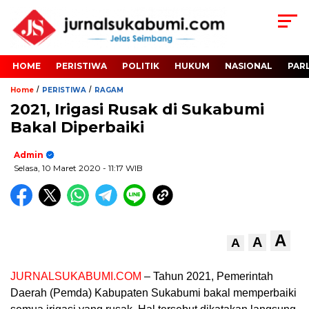
HOME
PERISTIWA
POLITIK
HUKUM
NASIONAL
PAR
/
/
Home
PERISTIWA
RAGAM
2021, Irigasi Rusak di Sukabumi
Bakal Diperbaiki
Admin
Selasa, 10 Maret 2020
- 11:17 WIB
A
A
A
JURNALSUKABUMI.COM
– Tahun 2021, Pemerintah
Daerah (Pemda) Kabupaten Sukabumi bakal memperbaiki