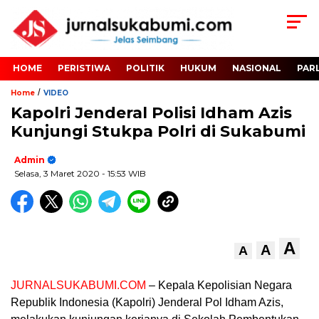
HOME
PERISTIWA
POLITIK
HUKUM
NASIONAL
PAR
/
Home
VIDEO
Kapolri Jenderal Polisi Idham Azis
Kunjungi Stukpa Polri di Sukabumi
Admin
Selasa, 3 Maret 2020
- 15:53 WIB
A
A
A
JURNALSUKABUMI.COM
– Kepala Kepolisian Negara
Republik Indonesia (Kapolri) Jenderal Pol Idham Azis,