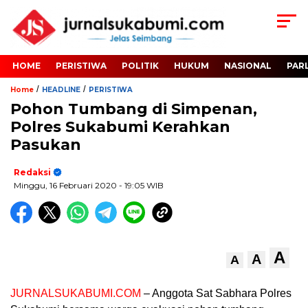
HOME
PERISTIWA
POLITIK
HUKUM
NASIONAL
PAR
/
/
Home
HEADLINE
PERISTIWA
Pohon Tumbang di Simpenan,
Polres Sukabumi Kerahkan
Pasukan
Redaksi
Minggu, 16 Februari 2020
- 19:05 WIB
A
A
A
JURNALSUKABUMI.COM
– Anggota Sat Sabhara Polres