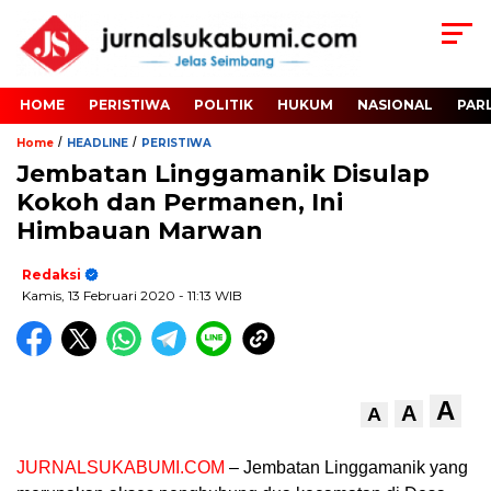
HOME
PERISTIWA
POLITIK
HUKUM
NASIONAL
PAR
/
/
Home
HEADLINE
PERISTIWA
Jembatan Linggamanik Disulap
Kokoh dan Permanen, Ini
Himbauan Marwan
Redaksi
Kamis, 13 Februari 2020
- 11:13 WIB
A
A
A
JURNALSUKABUMI.COM
– Jembatan Linggamanik yang