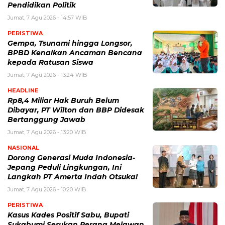
Pendidikan Politik
Jumat, 7 Agu 2026 - 14:57 WIB
PERISTIWA
Gempa, Tsunami hingga Longsor,
BPBD Kenalkan Ancaman Bencana
kepada Ratusan Siswa
Jumat, 7 Agu 2026 - 13:24 WIB
HEADLINE
Rp8,4 Miliar Hak Buruh Belum
Dibayar, PT Wilton dan BBP Didesak
Bertanggung Jawab
Jumat, 7 Agu 2026 - 13:20 WIB
NASIONAL
Dorong Generasi Muda Indonesia-
Jepang Peduli Lingkungan, Ini
Langkah PT Amerta Indah Otsuka!
Jumat, 7 Agu 2026 - 10:20 WIB
PERISTIWA
Kasus Kades Positif Sabu, Bupati
Sukabumi Serukan Perang Melawan