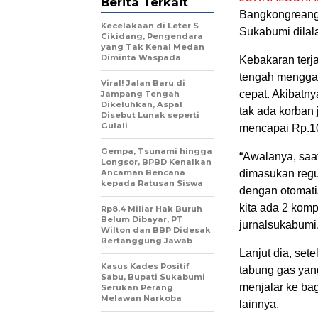
Berita Terkait
Bangkongreang
Kecelakaan di Leter S
Sukabumi dilala
Cikidang, Pengendara
yang Tak Kenal Medan
Diminta Waspada
Kebakaran terj
tengah menggan
Viral! Jalan Baru di
cepat. Akibatny
Jampang Tengah
Dikeluhkan, Aspal
tak ada korban 
Disebut Lunak seperti
Gulali
mencapai Rp.10
Gempa, Tsunami hingga
“Awalanya, saa
Longsor, BPBD Kenalkan
Ancaman Bencana
dimasukan regul
kepada Ratusan Siswa
dengan otomati
kita ada 2 kom
Rp8,4 Miliar Hak Buruh
Belum Dibayar, PT
jurnalsukabumi
Wilton dan BBP Didesak
Bertanggung Jawab
Lanjut dia, se
Kasus Kades Positif
tabung gas yan
Sabu, Bupati Sukabumi
menjalar ke bag
Serukan Perang
Melawan Narkoba
lainnya.