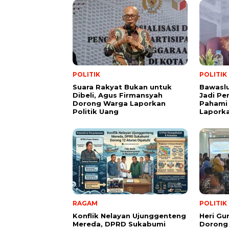
POLITIK
POLITIK
Suara Rakyat Bukan untuk
Bawasl
Dibeli, Agus Firmansyah
Jadi Pe
Dorong Warga Laporkan
Pahami 
Politik Uang
Lapork
RAGAM
POLITIK
Konflik Nelayan Ujunggenteng
Heri Gu
Mereda, DPRD Sukabumi
Dorong