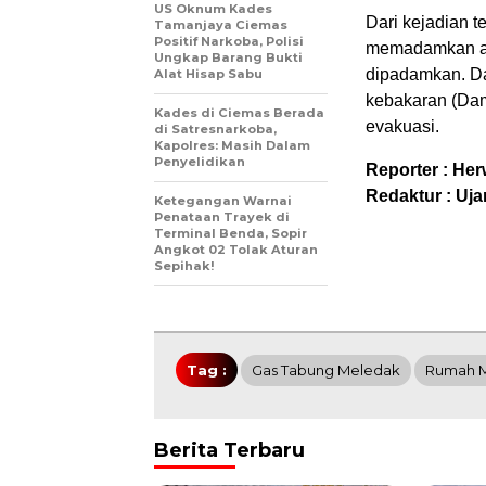
US Oknum Kades
Dari kejadian 
Tamanjaya Ciemas
Positif Narkoba, Polisi
memadamkan api
Ungkap Barang Bukti
dipadamkan. Da
Alat Hisap Sabu
kebakaran (Dam
Kades di Ciemas Berada
evakuasi.
di Satresnarkoba,
Kapolres: Masih Dalam
Penyelidikan
Reporter : He
Redaktur : Uja
Ketegangan Warnai
Penataan Trayek di
Terminal Benda, Sopir
Angkot 02 Tolak Aturan
Sepihak!
Tag :
Gas Tabung Meledak
Rumah M
Berita Terbaru