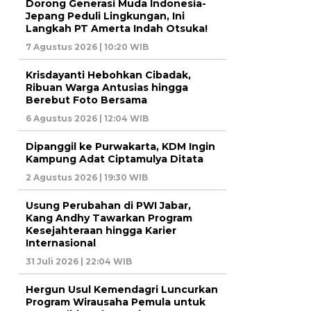
Dorong Generasi Muda Indonesia-
Jepang Peduli Lingkungan, Ini
Langkah PT Amerta Indah Otsuka!
7 Agustus 2026 | 10:20 WIB
Krisdayanti Hebohkan Cibadak,
Ribuan Warga Antusias hingga
Berebut Foto Bersama
6 Agustus 2026 | 12:04 WIB
Dipanggil ke Purwakarta, KDM Ingin
Kampung Adat Ciptamulya Ditata
2 Agustus 2026 | 19:30 WIB
Usung Perubahan di PWI Jabar,
Kang Andhy Tawarkan Program
Kesejahteraan hingga Karier
Internasional
31 Juli 2026 | 22:04 WIB
Hergun Usul Kemendagri Luncurkan
Program Wirausaha Pemula untuk