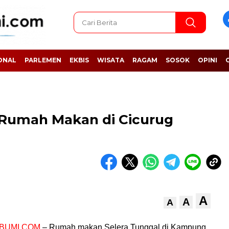
ONAL
PARLEMEN
EKBIS
WISATA
RAGAM
SOSOK
OPINI
 Rumah Makan di Cicurug
A
A
A
BUMI.COM
– Rumah makan Selera Tunggal di Kampung