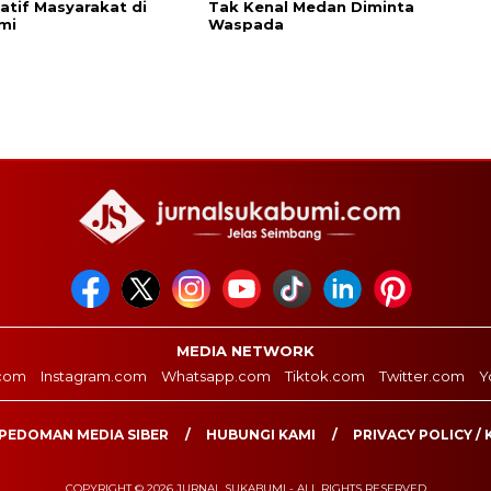
patif Masyarakat di
Tak Kenal Medan Diminta
mi
Waspada
MEDIA NETWORK
com
Instagram.com
Whatsapp.com
Tiktok.com
Twitter.com
Y
PEDOMAN MEDIA SIBER
HUBUNGI KAMI
PRIVACY POLICY / 
COPYRIGHT © 2026 JURNAL SUKABUMI - ALL RIGHTS RESERVED