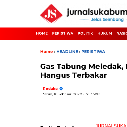
HOME
PERISTIWA
POLITIK
HUKUM
NASI
Home
HEADLINE
PERISTIWA
/
/
Gas Tabung Meledak,
Hangus Terbakar
Redaksi
Senin, 10 Februari 2020
- 17:13 WIB
JURNALSUKA