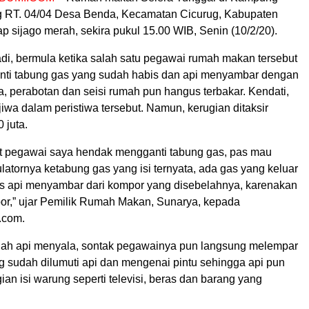
 RT. 04/04 Desa Benda, Kecamatan Cicurug, Kabupaten
p sijago merah, sekira pukul 15.00 WIB, Senin (10/2/20).
adi, bermula ketika salah satu pegawai rumah makan tersebut
ti tabung gas yang sudah habis dan api menyambar dengan
a, perabotan dan seisi rumah pun hangus terbakar. Kendati,
jiwa dalam peristiwa tersebut. Namun, kerugian ditaksir
 juta.
t pegawai saya hendak mengganti tabung gas, pas mau
atornya ketabung gas yang isi ternyata, ada gas yang keluar
s api menyambar dari kompor yang disebelahnya, karenakan
por,” ujar Pemilik Rumah Makan, Sunarya, kepada
.com.
telah api menyala, sontak pegawainya pun langsung melempar
g sudah dilumuti api dan mengenai pintu sehingga api pun
ian isi warung seperti televisi, beras dan barang yang