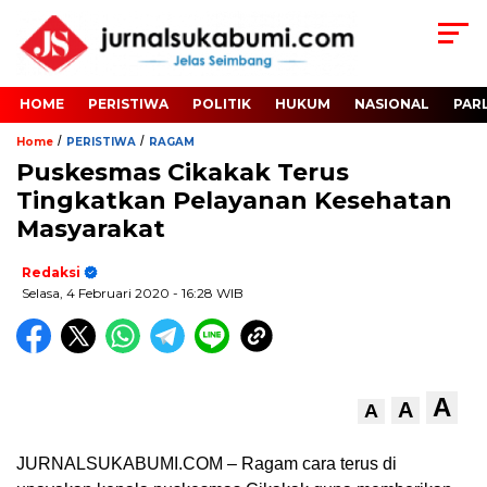
HOME
PERISTIWA
POLITIK
HUKUM
NASIONAL
PAR
/
/
Home
PERISTIWA
RAGAM
Puskesmas Cikakak Terus
Tingkatkan Pelayanan Kesehatan
Masyarakat
Redaksi
Selasa, 4 Februari 2020
- 16:28 WIB
A
A
A
JURNALSUKABUMI.COM – Ragam cara terus di