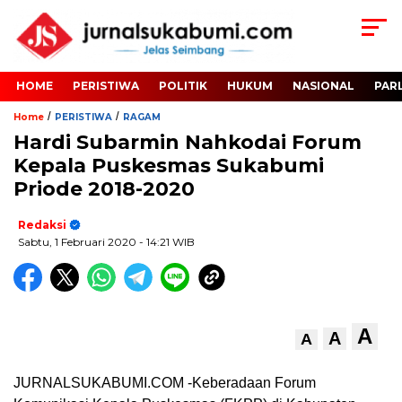
HOME
PERISTIWA
POLITIK
HUKUM
NASIONAL
PAR
/
/
Home
PERISTIWA
RAGAM
Hardi Subarmin Nahkodai Forum
Kepala Puskesmas Sukabumi
Priode 2018-2020
Redaksi
Sabtu, 1 Februari 2020
- 14:21 WIB
A
A
A
JURNALSUKABUMI.COM -Keberadaan Forum