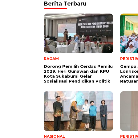
Berita Terbaru
RAGAM
PERISTI
Dorong Pemilih Cerdas Pemilu
Gempa,
2029, Heri Gunawan dan KPU
Longsor
Kota Sukabumi Gelar
Ancama
Sosialisasi Pendidikan Politik
Ratusan
NASIONAL
PERISTI