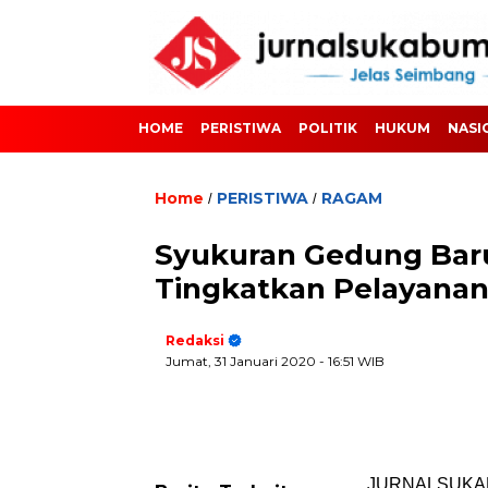
HOME
PERISTIWA
POLITIK
HUKUM
NASI
Home
PERISTIWA
RAGAM
/
/
Syukuran Gedung Baru
Tingkatkan Pelayana
Redaksi
Jumat, 31 Januari 2020
- 16:51 WIB
JURNALSUKABUM