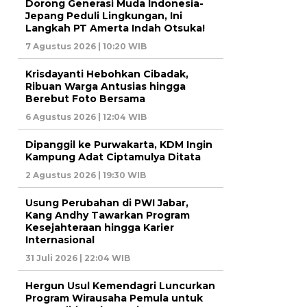
Dorong Generasi Muda Indonesia-
Jepang Peduli Lingkungan, Ini
Langkah PT Amerta Indah Otsuka!
7 Agustus 2026 | 10:20 WIB
Krisdayanti Hebohkan Cibadak,
Ribuan Warga Antusias hingga
Berebut Foto Bersama
6 Agustus 2026 | 12:04 WIB
Dipanggil ke Purwakarta, KDM Ingin
Kampung Adat Ciptamulya Ditata
2 Agustus 2026 | 19:30 WIB
Usung Perubahan di PWI Jabar,
Kang Andhy Tawarkan Program
Kesejahteraan hingga Karier
Internasional
31 Juli 2026 | 22:04 WIB
Hergun Usul Kemendagri Luncurkan
Program Wirausaha Pemula untuk