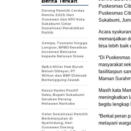
Berita Terkait
Puskesmas Cib
Dorong Pemilih Cerdas
Puskesmas Cib
Pemilu 2029, Heri
Gunawan dan KPU Kota
Sukabumi, Juma
Sukabumi Gelar
Sosialisasi Pendidikan
Acara syukuran
Politik
memanjatkan d
Gempa, Tsunami hingga
bisa lebih bai
Longsor, BPBD Kenalkan
Ancaman Bencana
kepada Ratusan Siswa
“Di Puskesmas 
masyarakat seki
Rp8,4 Miliar Hak Buruh
Belum Dibayar, PT
fasilitaspun s
Wilton dan BBP Didesak
Maman Surahma
Bertanggung Jawab
Masih kata Mam
Kasus Kades Positif
Sabu, Bupati Sukabumi
meningkatkan l
Serukan Perang
Melawan Narkoba
begitu lengkap 
Gelar Sosialisasi Pemilih
“Berkat peran 
Berkelanjutan di
melayani warga
Nyalindung, Heri
Gunawan Dorong