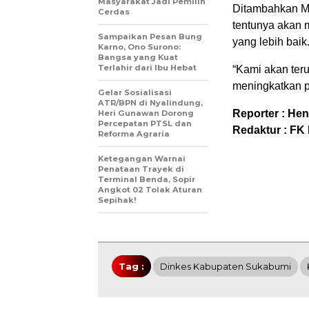
Masyarakat Jadi Pemilih
Ditambahkan M
Cerdas
tentunya akan 
Sampaikan Pesan Bung
yang lebih baik
Karno, Ono Surono:
Bangsa yang Kuat
Terlahir dari Ibu Hebat
“Kami akan ter
meningkatkan pe
Gelar Sosialisasi
ATR/BPN di Nyalindung,
Reporter : Hen
Heri Gunawan Dorong
Percepatan PTSL dan
Redaktur : FK
Reforma Agraria
Ketegangan Warnai
Penataan Trayek di
Terminal Benda, Sopir
Angkot 02 Tolak Aturan
Sepihak!
Tag :
Dinkes Kabupaten Sukabumi