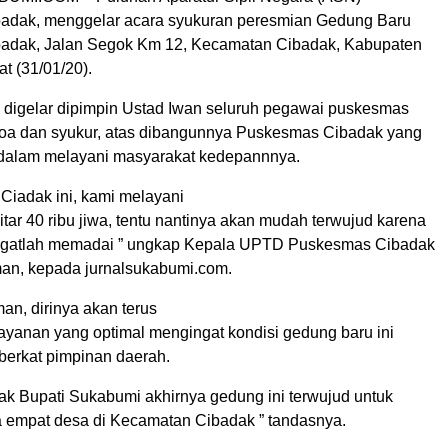
adak, menggelar acara syukuran peresmian Gedung Baru
adak, Jalan Segok Km 12, Kecamatan Cibadak, Kabupaten
t (31/01/20).
 digelar dipimpin Ustad Iwan seluruh pegawai puskesmas
oa dan syukur, atas dibangunnya Puskesmas Cibadak yang
k dalam melayani masyarakat kedepannnya.
Ciadak ini, kami melayani
tar 40 ribu jiwa, tentu nantinya akan mudah terwujud karena
angatlah memadai ” ungkap Kepala UPTD Puskesmas Cibadak
n, kepada jurnalsukabumi.com.
an, dirinya akan terus
ayanan yang optimal mengingat kondisi gedung baru ini
berkat pimpinan daerah.
pak Bupati Sukabumi akhirnya gedung ini terwujud untuk
 empat desa di Kecamatan Cibadak ” tandasnya.