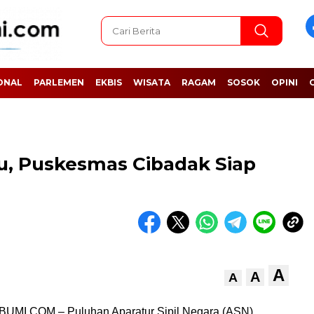
ONAL
PARLEMEN
EKBIS
WISATA
RAGAM
SOSOK
OPINI
, Puskesmas Cibadak Siap
n
A
A
A
I.COM – Puluhan Aparatur Sipil Negara (ASN)