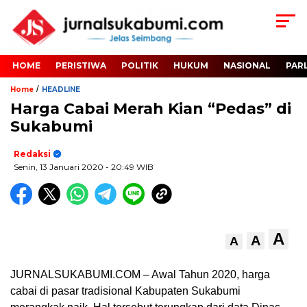
HOME
PERISTIWA
POLITIK
HUKUM
NASIONAL
PAR
/
Home
HEADLINE
Harga Cabai Merah Kian “Pedas” di
Sukabumi
Redaksi
Senin, 13 Januari 2020
- 20:49 WIB
A
A
A
JURNALSUKABUMI.COM – Awal Tahun 2020, harga
cabai di pasar tradisional Kabupaten Sukabumi