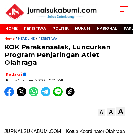
HOME
PERISTIWA
POLITIK
HUKUM
NASIONAL
PAR
/
/
Home
HEADLINE
PERISTIWA
KOK Parakansalak, Luncurkan
Program Penjaringan Atlet
Olahraga
Redaksi
Kamis, 9 Januari 2020
- 17:29 WIB
A
A
A
JURNALSUKABUMI.COM – Ketua Koordinator Olahraga