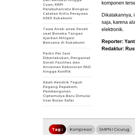
Dari Refleksi hingga
komponen terse
Cuan, KNPI
Palabuhanratu Bongkar
Catatan Kritis Perayaan
Dikatakannya, 
HJKS Sukabumi
saja, karena ala
Tawa Anak-anak Pecah
elektronik.
saat Boneka Tangan
Ajarkan Mitigasi
Reporter: Yan
Bencana di Sukabumi
Redaktur: Rus
Parkir Per Jam
Diberlakukan, Pengamat
Soroti Fasilitas dan
Ancaman Kebocoran PAD
hingga Konflik
Abah Hendrik Teguh
Pegang Papakem,
Pembangunan
Ciptamulya Baru Dimulai
Usai Bulan Safar
Tag :
Kompresor
SMPN I Cicurug