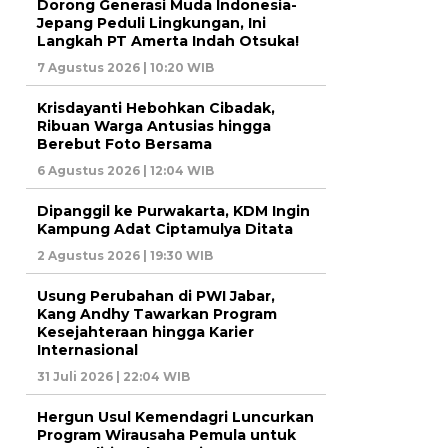
Dorong Generasi Muda Indonesia-
Jepang Peduli Lingkungan, Ini
Langkah PT Amerta Indah Otsuka!
7 Agustus 2026 | 10:20 WIB
Krisdayanti Hebohkan Cibadak,
Ribuan Warga Antusias hingga
Berebut Foto Bersama
6 Agustus 2026 | 12:04 WIB
Dipanggil ke Purwakarta, KDM Ingin
Kampung Adat Ciptamulya Ditata
2 Agustus 2026 | 19:30 WIB
Usung Perubahan di PWI Jabar,
Kang Andhy Tawarkan Program
Kesejahteraan hingga Karier
Internasional
31 Juli 2026 | 22:04 WIB
Hergun Usul Kemendagri Luncurkan
Program Wirausaha Pemula untuk