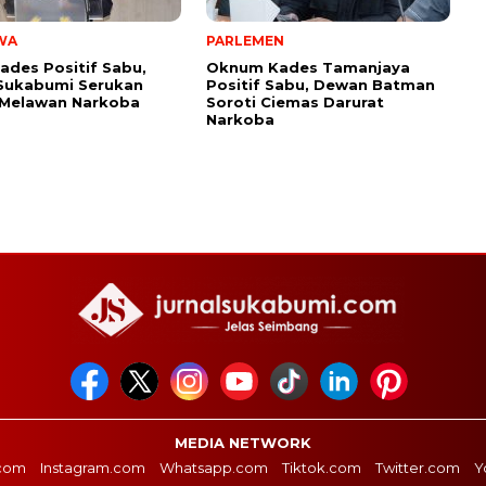
WA
PARLEMEN
ades Positif Sabu,
Oknum Kades Tamanjaya
Sukabumi Serukan
Positif Sabu, Dewan Batman
 Melawan Narkoba
Soroti Ciemas Darurat
Narkoba
MEDIA NETWORK
com
Instagram.com
Whatsapp.com
Tiktok.com
Twitter.com
Y