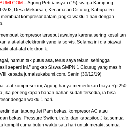
BUMI.COM
– Agung Pebriansyah (15), warga Kampung
02/03, Desa Mekarsari, Kecamatan Cicurug, Kabupaten
 membuat kompresor dalam jangka waktu 1 hari dengan
a.
 membuat kompresor tersebut awalnya karena sering kesulitan
an alat-alat elektronik yang ia servis. Selama ini dia piawai
ki alat-alat elektronik.
gal, namun tak putus asa, terus saya tekuni sehingga
il seperti ini,” ungkap Siswa SMPN 1 Cicurug yang masih
VIII kepada jurnalsukabumi.com, Senin (30/12/19).
 alat kompresor ini, Agung hanya memerlukan biaya Rp 250
a jika perlengkapan bahan-bahan sudah tersedia, ia bisa
esor dengan waktu 1 hari.
terdiri dari tabung Jet Pam bekas, kompresor AC atau
gan bekas, Pressure Switch, trafo, dan kapasitor. Jika semua
itu komplit cuma butuh waktu satu hari untuk merakit semua