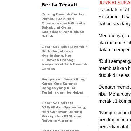
JURNALSUKA
Berita Terkait
Pasirdalem RT 
Dorong Pemilih Cerdas
Sukabumi, bisa
Pemilu 2029, Heri
Gunawan dan KPU Kota
bahan seadany
Sukabumi Gelar
Sosialisasi Pendidikan
Menurutnya, ia
Politik
jika membersihk
Gelar Sosialisasi Pemilih
dalam memperbai
Berkelanjutan di
Nyalindung, Heri
Gunawan Dorong
“Dulu sempat ga
Masyarakat Jadi Pemilih
membuahkan has
Cerdas
duduk di Kelas 
Sampaikan Pesan Bung
Karno, Ono Surono:
Dengan membuat
Bangsa yang Kuat
Terlahir dari Ibu Hebat
ribu. Menurutny
merakit 1 kompr
Gelar Sosialisasi
ATR/BPN di Nyalindung,
Heri Gunawan Dorong
“Kompresor ini 
Percepatan PTSL dan
pendingini ruan
Reforma Agraria
persedian alat 