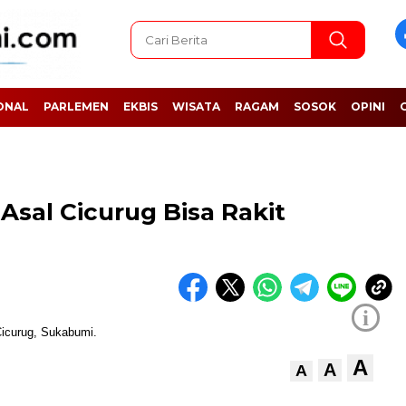
ONAL
PARLEMEN
EKBIS
WISATA
RAGAM
SOSOK
OPINI
Asal Cicurug Bisa Rakit
i
A
A
A