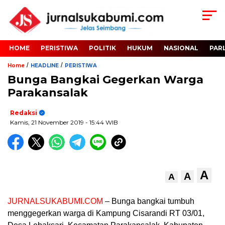
HOME
PERISTIWA
POLITIK
HUKUM
NASIONAL
PAR
/
/
Home
HEADLINE
PERISTIWA
Bunga Bangkai Gegerkan Warga
Parakansalak
Redaksi
Kamis, 21 November 2019
- 15:44 WIB
A
A
A
JURNALSUKABUMI.COM
– Bunga bangkai tumbuh
menggegerkan warga di Kampung Cisarandi RT 03/01,