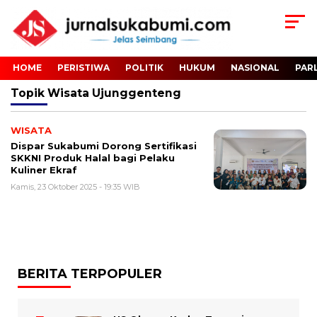
HOME
PERISTIWA
POLITIK
HUKUM
NASIONAL
PAR
Topik
Wisata Ujunggenteng
WISATA
Dispar Sukabumi Dorong Sertifikasi
SKKNI Produk Halal bagi Pelaku
Kuliner Ekraf
Kamis, 23 Oktober 2025 - 19:35 WIB
BERITA TERPOPULER