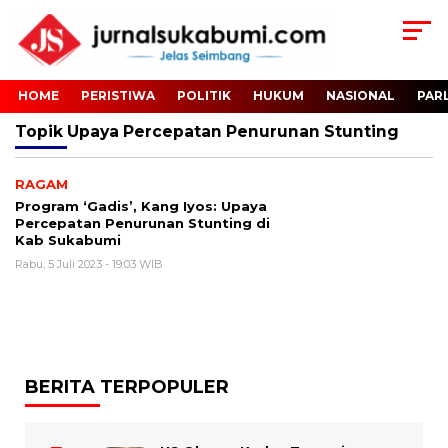
HOME
PERISTIWA
POLITIK
HUKUM
NASIONAL
PAR
Topik
Upaya Percepatan Penurunan Stunting
RAGAM
Program ‘Gadis’, Kang Iyos: Upaya
Percepatan Penurunan Stunting di
Kab Sukabumi
Rabu, 5 Juli 2023 - 19:03 WIB
BERITA TERPOPULER