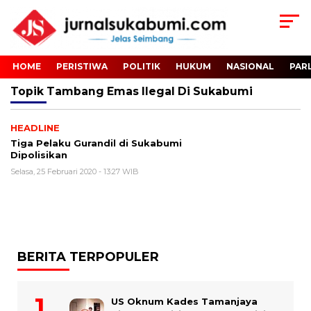
HOME
PERISTIWA
POLITIK
HUKUM
NASIONAL
PAR
Topik
Tambang Emas Ilegal Di Sukabumi
HEADLINE
Tiga Pelaku Gurandil di Sukabumi
Dipolisikan
Selasa, 25 Februari 2020 - 13:27 WIB
BERITA TERPOPULER
US Oknum Kades Tamanjaya