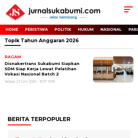
HOME
PERISTIWA
POLITIK
HUKUM
NASIONAL
PAR
Topik
Tahun Anggaran 2026
RAGAM
Disnakertrans Sukabumi Siapkan
SDM Siap Kerja Lewat Pelatihan
Vokasi Nasional Batch 2
Selasa, 23 Juni 2026 - 10:07 WIB
BERITA TERPOPULER