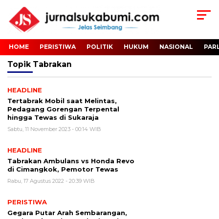
HOME
PERISTIWA
POLITIK
HUKUM
NASIONAL
PAR
Topik
Tabrakan
HEADLINE
Tertabrak Mobil saat Melintas,
Pedagang Gorengan Terpental
hingga Tewas di Sukaraja
Sabtu, 11 November 2023 - 00:14 WIB
HEADLINE
Tabrakan Ambulans vs Honda Revo
di Cimangkok, Pemotor Tewas
Rabu, 17 Agustus 2022 - 20:39 WIB
PERISTIWA
Gegara Putar Arah Sembarangan,