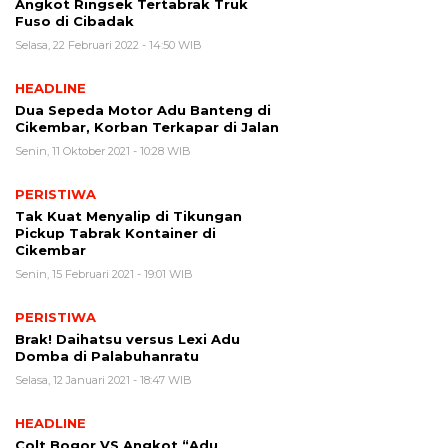
Angkot Ringsek Tertabrak Truk
Fuso di Cibadak
Selasa, 22 Februari 2022 - 14:50 WIB
HEADLINE
Dua Sepeda Motor Adu Banteng di
Cikembar, Korban Terkapar di Jalan
Senin, 11 Oktober 2021 - 10:28 WIB
PERISTIWA
Tak Kuat Menyalip di Tikungan
Pickup Tabrak Kontainer di
Cikembar
Senin, 15 Februari 2021 - 19:01 WIB
PERISTIWA
Brak! Daihatsu versus Lexi Adu
Domba di Palabuhanratu
Selasa, 12 Januari 2021 - 18:47 WIB
HEADLINE
Colt Bogor VS Angkot “Adu