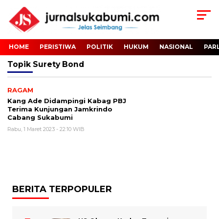
HOME
PERISTIWA
POLITIK
HUKUM
NASIONAL
PAR
Topik
Surety Bond
RAGAM
Kang Ade Didampingi Kabag PBJ
Terima Kunjungan Jamkrindo
Cabang Sukabumi
Rabu, 1 Maret 2023 - 22:10 WIB
BERITA TERPOPULER