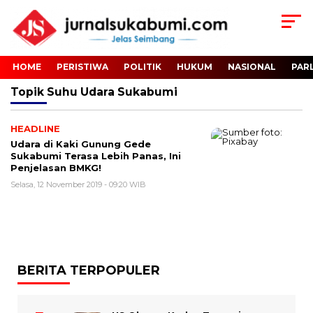
HOME
PERISTIWA
POLITIK
HUKUM
NASIONAL
PAR
Topik
Suhu Udara Sukabumi
HEADLINE
Udara di Kaki Gunung Gede
Sukabumi Terasa Lebih Panas, Ini
Penjelasan BMKG!
Selasa, 12 November 2019 - 09:20 WIB
BERITA TERPOPULER