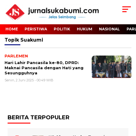
HOME
PERISTIWA
POLITIK
HUKUM
NASIONAL
PAR
Topik
Suakumi
PARLEMEN
Hari Lahir Pancasila ke-80, DPRD:
Maknai Pancasila dengan Hati yang
Sesungguhnya
Senin, 2 Juni 2025 - 00:49 WIB
BERITA TERPOPULER