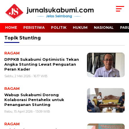
HOME
PERISTIWA
POLITIK
HUKUM
NASIONAL
PAR
Topik
Stunting
RAGAM
DPPKB Sukabumi Optimistis Tekan
Angka Stunting Lewat Penguatan
Peran Kader
Sabtu, 2 Mei 2026 - 16:17 WIB
RAGAM
Wabup Sukabumi Dorong
Kolaborasi Pentahelix untuk
Penanganan Stunting
Rabu, 15 April 2026 - 13:09 WIB
RAGAM