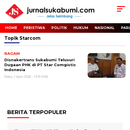
HOME
PERISTIWA
POLITIK
HUKUM
NASIONAL
PAR
Topik
Starcom
RAGAM
Disnakertrans Sukabumi Telusuri
Dugaan PHK di PT Star Comgistic
Indonesia
Rabu, 1 April 2026 - 13:19 WIB
BERITA TERPOPULER