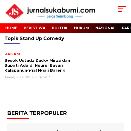
HOME
PERISTIWA
POLITIK
HUKUM
NASIONAL
PAR
Topik
Stand Up Comedy
RAGAM
Besok Ustadz Zacky Mirza dan
Bupati Ada di Nuurul Bayan
Kalapanunggal Ngaji Bareng
Jumat, 17 Juli 2020 - 10:09 WIB
BERITA TERPOPULER