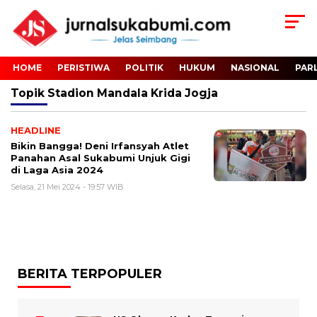
HOME
PERISTIWA
POLITIK
HUKUM
NASIONAL
PAR
Topik
Stadion Mandala Krida Jogja
HEADLINE
Bikin Bangga! Deni Irfansyah Atlet
Panahan Asal Sukabumi Unjuk Gigi
di Laga Asia 2024
Selasa, 21 Mei 2024 - 19:57 WIB
BERITA TERPOPULER