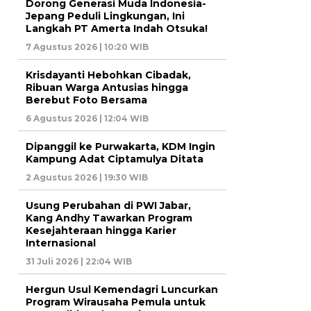
Dorong Generasi Muda Indonesia-
Jepang Peduli Lingkungan, Ini
Langkah PT Amerta Indah Otsuka!
7 Agustus 2026 | 10:20 WIB
Krisdayanti Hebohkan Cibadak,
Ribuan Warga Antusias hingga
Berebut Foto Bersama
6 Agustus 2026 | 12:04 WIB
Dipanggil ke Purwakarta, KDM Ingin
Kampung Adat Ciptamulya Ditata
2 Agustus 2026 | 19:30 WIB
Usung Perubahan di PWI Jabar,
Kang Andhy Tawarkan Program
Kesejahteraan hingga Karier
Internasional
31 Juli 2026 | 22:04 WIB
Hergun Usul Kemendagri Luncurkan
Program Wirausaha Pemula untuk